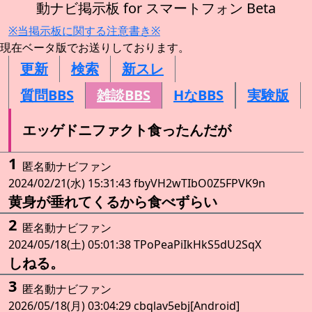
動ナビ掲示板 for スマートフォン Beta
※当掲示板に関する注意書き※
現在ベータ版でお送りしております。
更新
検索
新スレ
質問BBS
雑談BBS
HなBBS
実験版
エッゲドニファクト食ったんだが
1
匿名動ナビファン
2024/02/21(水) 15:31:43 fbyVH2wTIbO0Z5FPVK9n
黄身が垂れてくるから食べずらい
2
匿名動ナビファン
2024/05/18(土) 05:01:38 TPoPeaPiIkHkS5dU2SqX
しねる。
3
匿名動ナビファン
2026/05/18(月) 03:04:29 cbqlav5ebj[Android]