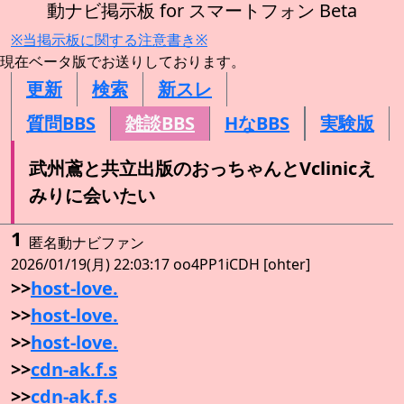
動ナビ掲示板 for スマートフォン Beta
※当掲示板に関する注意書き※
現在ベータ版でお送りしております。
更新
検索
新スレ
質問BBS
雑談BBS
HなBBS
実験版
武州鳶と共立出版のおっちゃんとVclinicえ
みりに会いたい
1
匿名動ナビファン
2026/01/19(月) 22:03:17 oo4PP1iCDH [ohter]
>>
host-love.
>>
host-love.
>>
host-love.
>>
cdn-ak.f.s
>>
cdn-ak.f.s