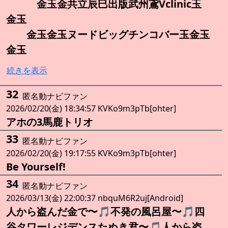
金玉金共立辰巳出版武州鳶Vclinic玉
金玉
金玉金玉ヌードビッグチンコバー玉金玉
金玉
続きを表示
32
匿名動ナビファン
2026/02/20(金) 18:34:57 KVKo9m3pTb[ohter]
アホの3馬鹿トリオ
33
匿名動ナビファン
2026/02/20(金) 19:17:55 KVKo9m3pTb[ohter]
Be Yourself!
34
匿名動ナビファン
2026/03/13(金) 22:00:37 nbquM6R2uj[Android]
人から盗んだ金で〜🎵不発の風呂屋〜🎵四
谷タワーレジデンスたぬき君〜🎵人から盗