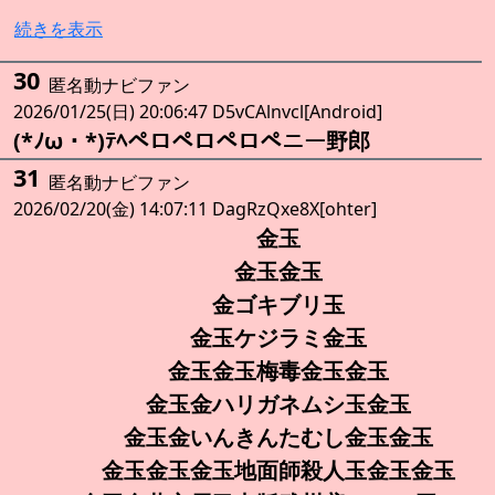
続きを表示
30
匿名動ナビファン
2026/01/25(日) 20:06:47 D5vCAlnvcl[Android]
(*ﾉω・*)ﾃﾍペロペロペロペニー野郎
31
匿名動ナビファン
2026/02/20(金) 14:07:11 DagRzQxe8X[ohter]
金玉
金玉金玉
金ゴキブリ玉
金玉ケジラミ金玉
金玉金玉梅毒金玉金玉
金玉金ハリガネムシ玉金玉
金玉金いんきんたむし金玉金玉
金玉金玉金玉地面師殺人玉金玉金玉