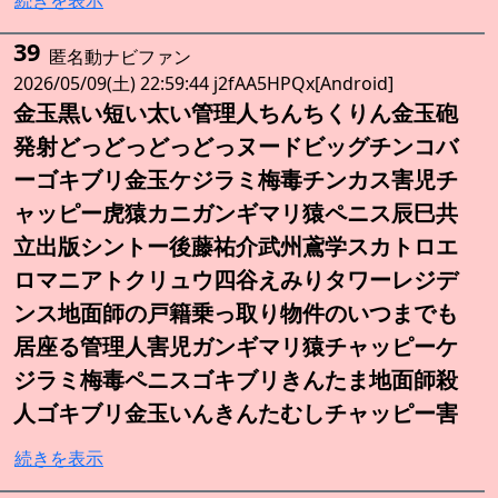
39
匿名動ナビファン
2026/05/09(土) 22:59:44 j2fAA5HPQx[Android]
金玉黒い短い太い管理人ちんちくりん金玉砲
発射どっどっどっどっヌードビッグチンコバ
ーゴキブリ金玉ケジラミ梅毒チンカス害児チ
ャッピー虎猿カニガンギマリ猿ペニス辰巳共
立出版シントー後藤祐介武州鳶学スカトロエ
ロマニアトクリュウ四谷えみりタワーレジデ
ンス地面師の戸籍乗っ取り物件のいつまでも
居座る管理人害児ガンギマリ猿チャッピーケ
ジラミ梅毒ペニスゴキブリきんたま地面師殺
人ゴキブリ金玉いんきんたむしチャッピー害
続きを表示