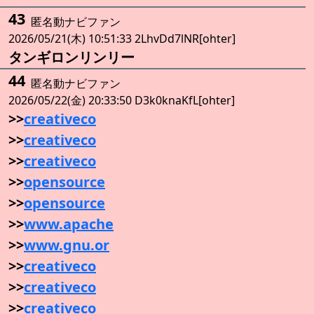
43
匿名動ナビファン
2026/05/21(木) 10:51:33 2LhvDd7lNR[ohter]
タンギロンリンリー
44
匿名動ナビファン
2026/05/22(金) 20:33:50 D3k0knaKfL[ohter]
>>
creativeco
>>
creativeco
>>
creativeco
>>
opensource
>>
opensource
>>
www.apache
>>
www.gnu.or
>>
creativeco
>>
creativeco
>>
creativeco