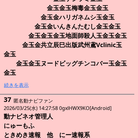
金玉金玉梅毒金玉金玉
金玉金ハリガネムシ玉金玉
金玉金いんきんたむし金玉金玉
金玉金玉金玉地面師殺人玉金玉金玉
金玉金共立辰巳出版武州鳶Vclinic玉
金玉
金玉金玉ヌードビッグチンコバー玉金玉
金玉
続きを表示
37
匿名動ナビファン
2026/03/25(水) 14:27:58 0gxlHWX9KO[Android]
動ナビネオ管理人
にゅーもふ
ときめき速報 他 にー速報系