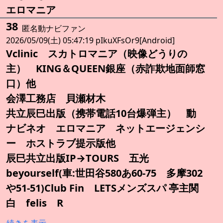
エロマニア
38
匿名動ナビファン
2026/05/09(土) 05:47:19 pIkuXFsOr9[Android]
Vclinic スカトロマニア（映像どうりの
主） KING＆QUEEN銀座（赤詐欺地面師窓
口）他
会澤工務店 貝瀬材木
共立辰巳出版（携帯電話10台爆弾主） 動
ナビネオ エロマニア ネットエージェンシ
ー ホストラブ提示版他
辰巳共立出版IP→TOURS 五光
beyourself(車:世田谷580あ60-75 多摩302
や51-51)Club Fin LETSメンズスパ 亭主関
白 felis R
続きを表示