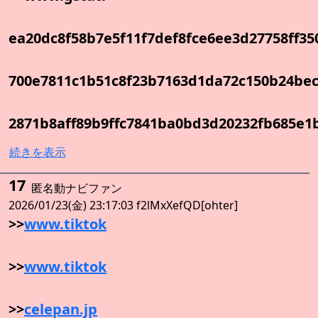
ea20dc8f58b7e5f11f7def8fce6ee3d27758ff35
700e7811c1b51c8f23b7163d1da72c150b24bec
2871b8aff89b9ffc7841ba0bd3d20232fb685e1
続きを表示
17
匿名動ナビファン
2026/01/23(金) 23:17:03 f2lMxXefQD[ohter]
>>
www.tiktok
>>
www.tiktok
>>
celepan.jp