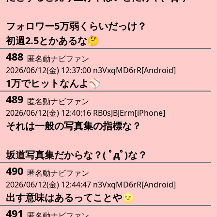
フォロワー5万弱くらいだっけ？
初週2.5とかあるな🤔
488
匿名動ナビファン
2026/06/12(金) 12:37:00 n3VxqMD6rR[Android]
1万でヒットなんよ⚾️
489
匿名動ナビファン
2026/06/12(金) 12:40:16 RB0sJBJErm[iPhone]
それは一般の写真集の指標な？
坂道写真集だからな？( ﾟдﾟ)な？
490
匿名動ナビファン
2026/06/12(金) 12:44:47 n3VxqMD6rR[Android]
出す意味はあるってことや🌝
491
匿名動ナビファン