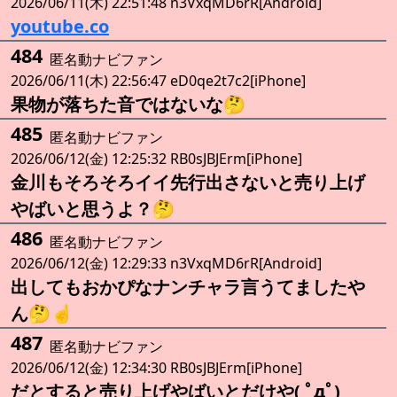
2026/06/11(木) 22:51:48 n3VxqMD6rR[Android]
youtube.co
484
匿名動ナビファン
2026/06/11(木) 22:56:47 eD0qe2t7c2[iPhone]
果物が落ちた音ではないな🤔
485
匿名動ナビファン
2026/06/12(金) 12:25:32 RB0sJBJErm[iPhone]
金川もそろそろイイ先行出さないと売り上げ
やばいと思うよ？🤔
486
匿名動ナビファン
2026/06/12(金) 12:29:33 n3VxqMD6rR[Android]
出してもおかぴなナンチャラ言うてましたや
ん🤔☝️
487
匿名動ナビファン
2026/06/12(金) 12:34:30 RB0sJBJErm[iPhone]
だとすると売り上げやばいとだけや( ﾟдﾟ)