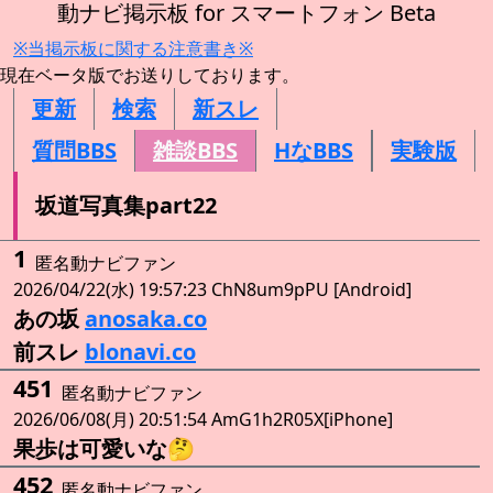
動ナビ掲示板 for スマートフォン Beta
※当掲示板に関する注意書き※
現在ベータ版でお送りしております。
更新
検索
新スレ
質問BBS
雑談BBS
HなBBS
実験版
坂道写真集part22
1
匿名動ナビファン
2026/04/22(水) 19:57:23 ChN8um9pPU [Android]
あの坂
anosaka.co
前スレ
blonavi.co
451
匿名動ナビファン
2026/06/08(月) 20:51:54 AmG1h2R05X[iPhone]
果歩は可愛いな🤔
452
匿名動ナビファン