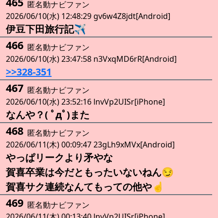
465
匿名動ナビファン
2026/06/10(水) 12:48:29 gv6w4Z8jdt[Android]
伊豆下田旅行記✈️
466
匿名動ナビファン
2026/06/10(水) 23:47:58 n3VxqMD6rR[Android]
>>328-351
467
匿名動ナビファン
2026/06/10(水) 23:52:16 lnvVp2UISr[iPhone]
なんや？( ﾟдﾟ)また
468
匿名動ナビファン
2026/06/11(木) 00:09:47 23gLh9xMVx[Android]
やっぱリークより矛やな
賀喜卒業は今だともったいないねん😏
賀喜サク連続なんてもっての他や☝️
469
匿名動ナビファン
2026/06/11(木) 00:13:40 lnvVp2UISr[iPhone]