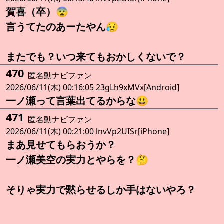
賀喜（卒）😨
言うてたのあーたやん😥
またでも？いつ来てもおかしくないで？
470
匿名動ナビファン
2026/06/11(木) 00:16:05 23gLh9xMVx[Android]
一ノ瀬って言葉出てるからな😃
471
匿名動ナビファン
2026/06/11(木) 00:21:00 lnvVp2UISr[iPhone]
まあ見せてもらおうか？
一ノ瀬美空の実力とやらを？🤔
そりゃ実力で黙らせるしか手はないやろ？