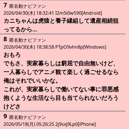
7
匿名動ナビファン
2026/04/30(木) 18:32:41 I2m5i0w590[Android]
カニちゃんは虎猿と養子縁組して遺産相続狙
ってるから…
8
匿名動ナビファン
2026/04/30(木) 18:38:58 PTpO9vhn8p[Windows]
おもろ
でもさ、実家暮らしは窮屈で自由無いけど、
一人暮らしでアニメ観て楽しく過ごせるなら
俺はそれでいいかな。
これが、実家暮らしで働いてない事に罪悪感
抱くような生活なら目も当てられないだろう
けどさ
9
匿名動ナビファン
2026/05/18(月) 05:26:25 2j9sxj9Lp0[iPhone]