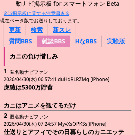
動ナビ掲示板 for スマートフォン Beta
※当掲示板に関する注意書き※
現在ベータ版でお送りしております。
更新
検索
新スレ
質問BBS
雑談BBS
HなBBS
実験版
カニの負け惜しみ
1
匿名動ナビファン
2026/04/30(木) 06:57:41 duHdRLRZMq [iPhone]
虎猿は5300万貯蓄
カニはアニメを観てるだけ
2
匿名動ナビファン
2026/04/30(木) 07:24:57 MyvXsOPKSs[iPhone]
仕送りとアフィでその日暮らしのカニエッテ