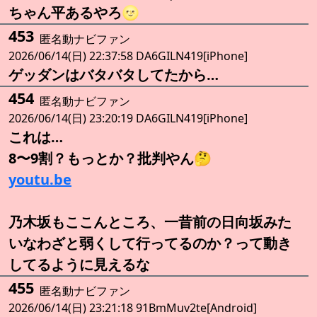
ちゃん平あるやろ🌝
453
匿名動ナビファン
2026/06/14(日) 22:37:58 DA6GILN419[iPhone]
ゲッダンはバタバタしてたから…
454
匿名動ナビファン
2026/06/14(日) 23:20:19 DA6GILN419[iPhone]
これは…
8〜9割？もっとか？批判やん🤔
youtu.be
乃木坂もここんところ、一昔前の日向坂みた
いなわざと弱くして行ってるのか？って動き
してるように見えるな
455
匿名動ナビファン
2026/06/14(日) 23:21:18 91BmMuv2te[Android]