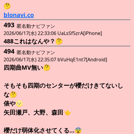
🤔
blonavi.co
493
匿名動ナビファン
2026/06/17(水) 22:33:06 UaLsSf5zrA[iPhone]
488これはなんや？🤔
494
匿名動ナビファン
2026/06/17(水) 22:35:07 bVuHqE1nt7[Android]
四期曲MV無い🤔
そもそも四期のセンターが櫻だけきてないし
な🤔
俵や🌝
矢田瀬戸、大野、森田👈️
櫻だけ弱体化させてくる…😨