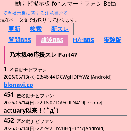
動ナビ掲示板 for スマートフォン Beta
※当掲示板に関する注意書き※
現在ベータ版でお送りしております。
更新
検索
新スレ
質問BBS
雑談BBS
HなBBS
実験版
乃木坂46応援スレ Part47
1
匿名動ナビファン
2026/05/13(水) 23:46:44 DCWgHDPYWZ [Android]
blonavi.co
451
匿名動ナビファン
2026/06/14(日) 22:18:07 DA6GILN419[iPhone]
actuary以来！( ﾟдﾟ)
452
匿名動ナビファン
2026/06/14(日) 22:29:21 bVuHqE1nt7[Android]