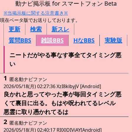
動ナビ掲示板 for スマートフォン Beta
※当掲示板に関する注意書き※
現在ベータ版でお送りしております。
更新
検索
新スレ
質問BBS
雑談BBS
HなBBS
実験版
ニートだがやる事なす事全てタイミング悪
い
1
匿名動ナビファン
2026/05/18(月) 02:27:36 XzI8kibyjV [Android]
良かれと思ってやった事が毎回タイミング悪
くて裏目に出る。もはや呪われてるレベル
悪霊に取り憑かれてるは
2
匿名動ナビファン
2026/05/18(月) 02:40:17 RI00DIViAY[Android]