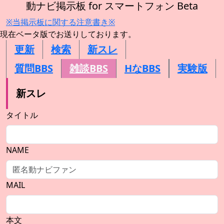
動ナビ掲示板 for スマートフォン Beta
※当掲示板に関する注意書き※
現在ベータ版でお送りしております。
更新
検索
新スレ
質問BBS
雑談BBS
HなBBS
実験版
新スレ
タイトル
NAME
MAIL
本文