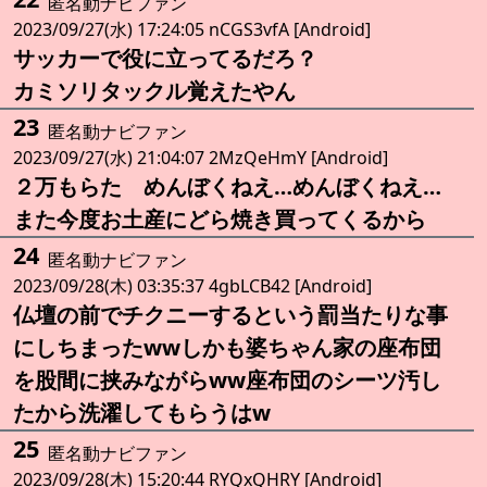
匿名動ナビファン
2023/09/27(水) 17:24:05 nCGS3vfA [Android]
サッカーで役に立ってるだろ？
カミソリタックル覚えたやん
23
匿名動ナビファン
2023/09/27(水) 21:04:07 2MzQeHmY [Android]
２万もらた めんぼくねえ…めんぼくねえ…
また今度お土産にどら焼き買ってくるから
24
匿名動ナビファン
2023/09/28(木) 03:35:37 4gbLCB42 [Android]
仏壇の前でチクニーするという罰当たりな事
にしちまったwwしかも婆ちゃん家の座布団
を股間に挟みながらww座布団のシーツ汚し
たから洗濯してもらうはw
25
匿名動ナビファン
2023/09/28(木) 15:20:44 RYQxQHRY [Android]