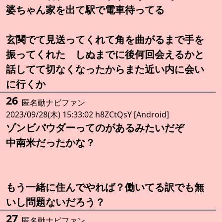
婆ちゃん家を出て駅で電車待ってる
玄関でて見送ってくれて角を曲がるまで手を
振ってくれた しぬまでに後何回会えるかと
話してて切なくなったからまた近い内に会い
に行くか
26
匿名動ナビファン
2023/09/28(木) 15:33:02 h8ZCtQsY [Android]
ゾンビパウダーってのがあるみたいだぞ
中南米だったかな？
もう一緒に住んでやれば？働いてる訳でも無
いし問題ないだろう？
27
匿名動ナビファン