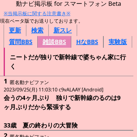
動ナビ掲示板 for スマートフォン Beta
※当掲示板に関する注意書き※
現在ベータ版でお送りしております。
更新
検索
新スレ
質問BBS
雑談BBS
HなBBS
実験版
ニートだが独りで新幹線で婆ちゃん家に行
く
1
匿名動ナビファン
2023/09/25(月) 11:03:10 c9vALAAY [Android]
会うの4ヶ月ぶり 独りで新幹線のるのは9
ヶ月ぶりだから緊張する
33歳 夏の終わりの大冒険
2
匿名動ナビファン