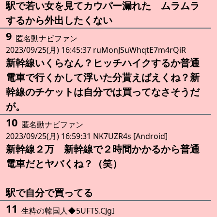
駅で若い女を見てカウパー漏れた ムラムラ
するから外出したくない
9
匿名動ナビファン
2023/09/25(月) 16:45:37 ruMonJSuWhqtE7m4rQiR
新幹線いくらなん？ヒッチハイクするか普通
電車で行くかして浮いた分貰えばえくね？新
幹線のチケットは自分では買ってなさそうだ
が。
10
匿名動ナビファン
2023/09/25(月) 16:59:31 NK7UZR4s [Android]
新幹線２万 新幹線で２時間かかるから普通
電車だとヤバくね？（笑）
駅で自分で買ってる
11
生粋の韓国人◆5UFTS.CJgI