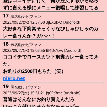
昼はココイチに行く 俺が注文するから吃ら
ずに言える様にメニュー復唱して練習してる
17
匿名動ナビファン
2023/09/27(水) 12:37:50 3jBXutxQ [Android]
大好きな下痢糞そっくりなびしゃびしゃのカ
レー食うんか？ガハハ！
18
匿名動ナビファン
2023/09/27(水) 15:03:56 Bl4DcYxw [Android]
ココイチでロースカツ下痢糞カレー食ってき
た。
お釣りの2500円もらた（笑）
nieru.net
19
匿名動ナビファン
2023/09/27(水) 15:31:21 Jg0Et3mc [Android]
普通はそんなにお釣り貰えんだろ
けっこう儲けれそうだなチャッピー