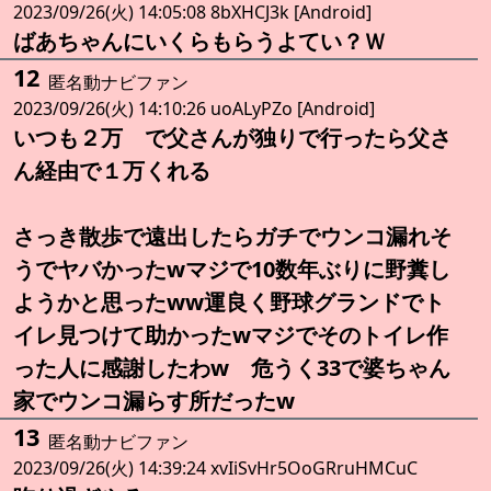
2023/09/26(火) 14:05:08 8bXHCJ3k [Android]
ばあちゃんにいくらもらうよてい？Ｗ
12
匿名動ナビファン
2023/09/26(火) 14:10:26 uoALyPZo [Android]
いつも２万 で父さんが独りで行ったら父さ
ん経由で１万くれる
さっき散歩で遠出したらガチでウンコ漏れそ
うでヤバかったwマジで10数年ぶりに野糞し
ようかと思ったww運良く野球グランドでト
イレ見つけて助かったwマジでそのトイレ作
った人に感謝したわw 危うく33で婆ちゃん
家でウンコ漏らす所だったw
13
匿名動ナビファン
2023/09/26(火) 14:39:24 xvIiSvHr5OoGRruHMCuC