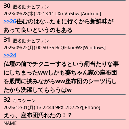
30
匿名動ナビファン
2023/09/28(木) 20:13:11 LXmVu5bw [Android]
>>26
住むのはな…たまに行くから新鮮味が
あって良いというのもある
31
匿名動ナビファン
2025/09/22(月) 00:50:35 BcQFikneWX[Windows]
>>24
仏壇の前でチクニーするという罰当たりな事
にしちまったwwしかも婆ちゃん家の座布団
を股間に挟みながらww座布団のシーツ汚し
たから洗濯してもらうはw
32
キスシーン
2025/12/01(月) 13:22:44 9PXL7D72SY[iPhone]
えっ、座布団汚れたの！？
NAME