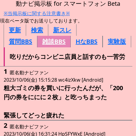
動ナビ掲示板 for スマートフォン Beta
※当掲示板に関する注意書き※
現在ベータ版でお送りしております。
更新
検索
新スレ
質問BBS
雑談BBS
HなBBS
実験版
吃りだからコンビニ店員と話すのも一苦労
1
匿名動ナビファン
2023/10/06(金) 15:15:28 wc4izXkw [Android]
粗大ゴミの券を買いに行ったんだが、「200
円の券をににに２枚」と吃っちまった
緊張してどっと疲れた
2
匿名動ナビファン
2023/10/06(金) 16:31:24 HpSFYWxE [Android]