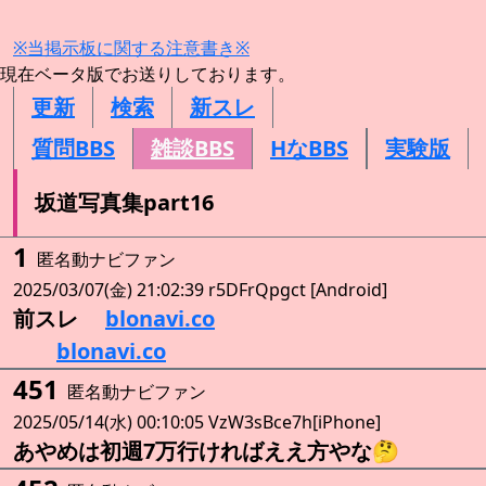
※当掲示板に関する注意書き※
現在ベータ版でお送りしております。
更新
検索
新スレ
質問BBS
雑談BBS
HなBBS
実験版
坂道写真集part16
1
匿名動ナビファン
2025/03/07(金) 21:02:39 r5DFrQpgct [Android]
前スレ
blonavi.co
blonavi.co
451
匿名動ナビファン
2025/05/14(水) 00:10:05 VzW3sBce7h[iPhone]
あやめは初週7万行ければええ方やな🤔