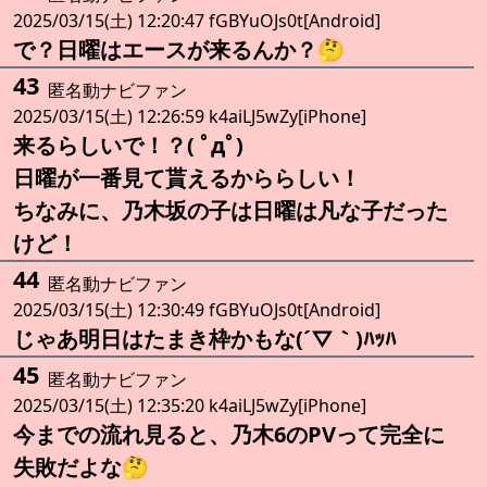
2025/03/15(土) 12:20:47 fGBYuOJs0t[Android]
で？日曜はエースが来るんか？🤔
43
匿名動ナビファン
2025/03/15(土) 12:26:59 k4aiLJ5wZy[iPhone]
来るらしいで！？( ﾟдﾟ)
日曜が一番見て貰えるかららしい！
ちなみに、乃木坂の子は日曜は凡な子だった
けど！
44
匿名動ナビファン
2025/03/15(土) 12:30:49 fGBYuOJs0t[Android]
じゃあ明日はたまき枠かもな(´▽｀)ﾊｯﾊ
45
匿名動ナビファン
2025/03/15(土) 12:35:20 k4aiLJ5wZy[iPhone]
今までの流れ見ると、乃木6のPVって完全に
失敗だよな🤔