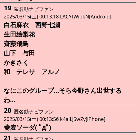
19
匿名動ナビファン
2025/03/15(土) 00:13:18 LACYfWipkN[Android]
白石麻衣 西野七瀬
生田絵梨花
齋藤飛鳥
山下 与田
かきさく
和 テレサ アルノ
なにこのグループ…そら今野さん出世する
わ…
20
匿名動ナビファン
2025/03/15(土) 00:13:56 k4aiLJ5wZy[iPhone]
蕎麦ソーダ( ﾟдﾟ)
21
匿名動ナビファン