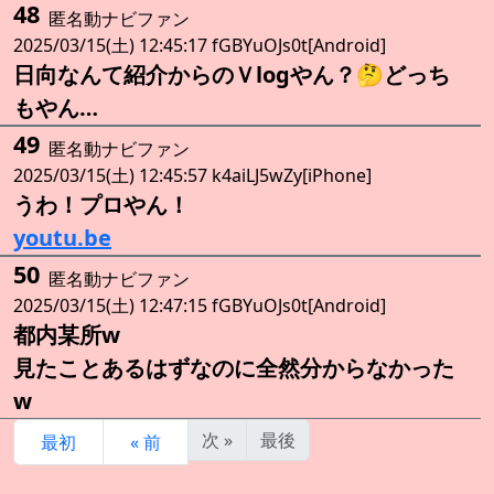
48
匿名動ナビファン
2025/03/15(土) 12:45:17 fGBYuOJs0t[Android]
日向なんて紹介からのＶlogやん？🤔どっち
もやん…
49
匿名動ナビファン
2025/03/15(土) 12:45:57 k4aiLJ5wZy[iPhone]
うわ！プロやん！
youtu.be
50
匿名動ナビファン
2025/03/15(土) 12:47:15 fGBYuOJs0t[Android]
都内某所w
見たことあるはずなのに全然分からなかった
w
次 »
最後
最初
« 前