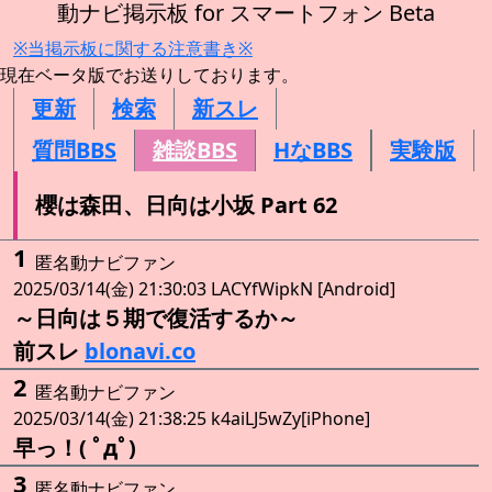
動ナビ掲示板 for スマートフォン Beta
※当掲示板に関する注意書き※
現在ベータ版でお送りしております。
更新
検索
新スレ
質問BBS
雑談BBS
HなBBS
実験版
櫻は森田、日向は小坂 Part 62
1
匿名動ナビファン
2025/03/14(金) 21:30:03 LACYfWipkN [Android]
～日向は５期で復活するか～
前スレ
blonavi.co
2
匿名動ナビファン
2025/03/14(金) 21:38:25 k4aiLJ5wZy[iPhone]
早っ！( ﾟдﾟ)
3
匿名動ナビファン