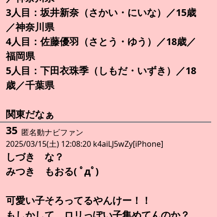
3人目：坂井新奈（さかい・にいな）／15歳
／神奈川県
4人目：佐藤優羽（さとう・ゆう）／18歳／
福岡県
5人目：下田衣珠季（しもだ・いずき）／18
歳／千葉県
関東だなぁ
35
匿名動ナビファン
2025/03/15(土) 12:08:20 k4aiLJ5wZy[iPhone]
しづき な？
みつき もおる( ﾟдﾟ)
可愛い子そろってるやんけー！！
もしかして、ロリっぽい子集めてんのか？