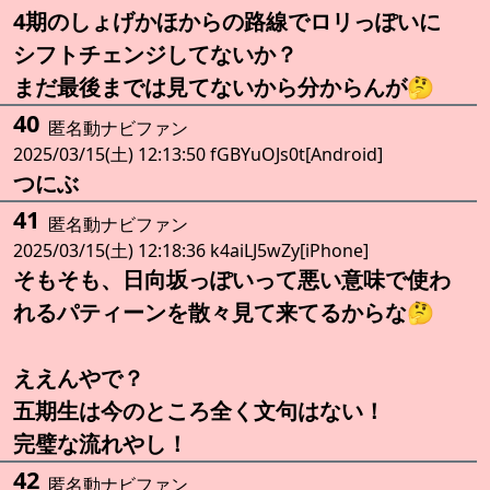
4期のしょげかほからの路線でロリっぽいに
シフトチェンジしてないか？
まだ最後までは見てないから分からんが🤔
40
匿名動ナビファン
2025/03/15(土) 12:13:50 fGBYuOJs0t[Android]
つにぶ
41
匿名動ナビファン
2025/03/15(土) 12:18:36 k4aiLJ5wZy[iPhone]
そもそも、日向坂っぽいって悪い意味で使わ
れるパティーンを散々見て来てるからな🤔
ええんやで？
五期生は今のところ全く文句はない！
完璧な流れやし！
42
匿名動ナビファン