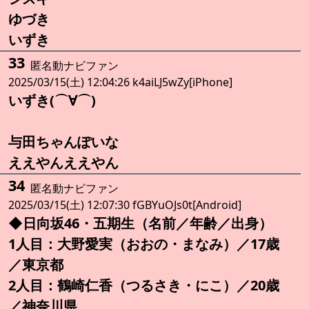
ゆづき
いずき
33
匿名動ナビファン
2025/03/15(土) 12:04:26 k4aiLJ5wZy[iPhone]
いずき(⌒∀⌒)
与田ちゃんぽいな
ええやんええやん
34
匿名動ナビファン
2025/03/15(土) 12:07:30 fGBYuOJs0t[Android]
◆日向坂46・五期生（名前／年齢／出身）
1人目：大野愛実（おおの・まなみ）／17歳
／東京都
2人目：鶴崎仁香（つるさき・にこ）／20歳
／神奈川県