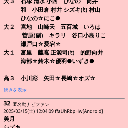
大３ 石塚 清水 小西 ひなの 筒井
和 小田倉 村井 シズキ(ｾ) 村山
ひなの☆にこ●
大２ 宮地 山崎天 五百城 いろは
菅原(副) キラリ 谷口小島りこ
瀬戸口☆愛宕☆
大１ 富里 藤嶌 正源司(ｾ) 的野向井
海部☆鈴木☆優羽●いずき●
高３ 小川彩 矢田☆長嶋☆オズ☆
続きを表示
32
匿名動ナビファン
2025/03/15(土) 12:04:09 ffaUhRbpHw[Android]
美月
シズキ