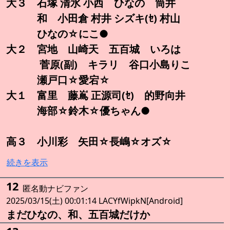
大３ 石塚 清水 小西 ひなの 筒井
和 小田倉 村井 シズキ(ｾ) 村山
ひなの☆にこ●
大２ 宮地 山崎天 五百城 いろは
菅原(副) キラリ 谷口小島りこ
瀬戸口☆愛宕☆
大１ 富里 藤嶌 正源司(ｾ) 的野向井
海部☆鈴木☆優ちゃん●
高３ 小川彩 矢田☆長嶋☆オズ☆
続きを表示
12
匿名動ナビファン
2025/03/15(土) 00:01:14 LACYfWipkN[Android]
まだひなの、和、五百城だけか