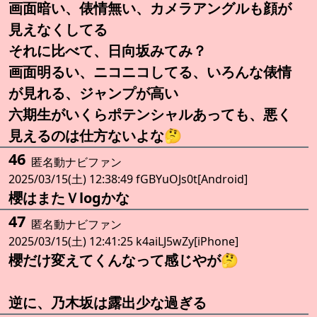
画面暗い、俵情無い、カメラアングルも顔が
見えなくしてる
それに比べて、日向坂みてみ？
画面明るい、ニコニコしてる、いろんな俵情
が見れる、ジャンプが高い
六期生がいくらポテンシャルあっても、悪く
見えるのは仕方ないよな🤔
46
匿名動ナビファン
2025/03/15(土) 12:38:49 fGBYuOJs0t[Android]
櫻はまたＶlogかな
47
匿名動ナビファン
2025/03/15(土) 12:41:25 k4aiLJ5wZy[iPhone]
櫻だけ変えてくんなって感じやが🤔
逆に、乃木坂は露出少な過ぎる