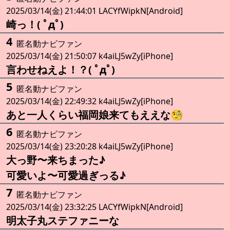
2025/03/14(金) 21:44:01 LACYfWipkN[Android]
崎っ！( ﾟдﾟ)
4
匿名動ナビファン
2025/03/14(金) 21:50:07 k4aiLJ5wZy[iPhone]
言わせねえよ！？( ﾟдﾟ)
5
匿名動ナビファン
2025/03/14(金) 22:49:32 k4aiLJ5wZy[iPhone]
あと一人くらい福岡娘来てもええな🧐
6
匿名動ナビファン
2025/03/14(金) 23:20:28 k4aiLJ5wZy[iPhone]
大っ野〜来ちまった♪
可愛いよ〜可愛過ぎっる♪
7
匿名動ナビファン
2025/03/14(金) 23:32:25 LACYfWipkN[Android]
明太子丸ステファニーな