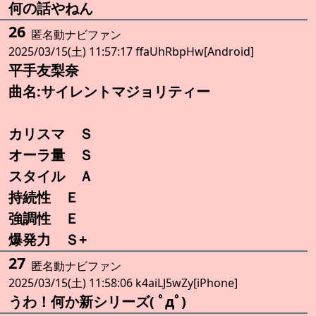
何の話やねん
26
匿名動ナビファン
2025/03/15(土) 11:57:17 ffaUhRbpHw[Android]
平手友梨奈
曲名:サイレントマジョリティー
カリスマ Ｓ
オーラ量 Ｓ
スタイル Ａ
持続性 Ｅ
強調性 Ｅ
爆発力 Ｓ+
27
匿名動ナビファン
2025/03/15(土) 11:58:06 k4aiLJ5wZy[iPhone]
うわ！何か新シリーズ( ﾟдﾟ)