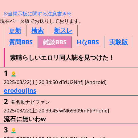
※当掲示板に関する注意書き※
現在ベータ版でお送りしております。
更新
検索
新スレ
質問BBS
雑談BBS
HなBBS
実験版
素晴らしいエロリ同人誌を見つけた！
1
👨‍🦲
2025/03/22(土) 20:34:50 dIrUl2NhfJ [Android]
erodoujins
2
匿名動ナビファン
2025/03/22(土) 20:39:45 wNl69309mP[iPhone]
流石に無いわw
3
👨‍🦲