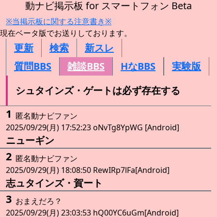
動ナビ掲示板 for スマートフォン Beta
※当掲示板に関する注意書き※
現在ベータ版でお送りしております。
更新
検索
新スレ
質問BBS
雑談BBS
HなBBS
実験版
シュタインズ・ゲートは必ず存在する
1
匿名動ナビファン
2025/09/29(月) 17:52:23 oNvTg8YpWG [Android]
ニューギン
2
匿名動ナビファン
2025/09/29(月) 18:08:50 RewIRp7lFa[Android]
志ュタインズ・賀ート
3
おまえだろ？
2025/09/29(月) 23:03:53 hQ00YC6uGm[Android]