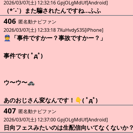
2026/03/07(土) 12:32:16 GpjOLgMdUf[Android]
（*´-`）また騙されたんですね…ふふ
406
匿名動ナビファン
2026/03/07(土) 12:33:18 7XuHvdyS35[iPhone]
👮「事件ですかー？事故ですかー？」
事件です( ﾟдﾟ)
ウ〜ウ〜🚓
あのおじさん変なんです！👇( ﾟдﾟ)
407
匿名動ナビファン
2026/03/07(土) 12:37:00 GpjOLgMdUf[Android]
日向フェスみたいのは生配信向いてなくないか？