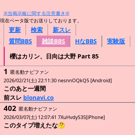
※当掲示板に関する注意書き※
現在ベータ版でお送りしております。
更新
検索
新スレ
質問BBS
雑談BBS
HなBBS
実験版
櫻はカリン、日向は大野 Part 85
1
匿名動ナビファン
2026/02/21(土) 22:11:30 nesnnOQkQ5 [Android]
このあと一週間
前スレ
blonavi.co
402
匿名動ナビファン
2026/03/07(土) 12:07:41 7XuHvdyS35[iPhone]
このタイプ増えたな🤔