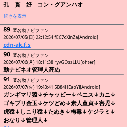
孔 貫 好 コン・グアンハオ
続きを表示
89
匿名動ナビファン
2026/07/05(日) 22:12:54 fEC7cXlnZa[Android]
cdn-ak.f.s
90
匿名動ナビファン
2026/07/06(月) 18:11:38 ryvGOszLLU[ohter]
動ナビネオ管理人死ぬ
91
匿名動ナビファン
2026/07/07(火) 19:43:41 5B84HEaoYi[Android]
ガンギマリ猿↓チャッピー↓ペニス↓カニ↓
ゴキブリ金玉↓ケツどめ↓素人童貞↓害児↓
虎猿↓しこり猿↓たぬき↓梅毒↓ケジラミ↓
おなり↓管理人↓