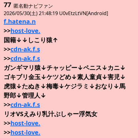
77
匿名動ナビファン
2026/05/30(土) 21:48:19 U0vEtzLtVN[Android]
f.hatena.n
>>
host-love.
国籍↓↓しこり猿↑
>>
cdn-ak.f.s
>>
cdn-ak.f.s
ガンギマリ猿↓チャッピー↓ペニス↓カニ↓
ゴキブリ金玉↓ケツどめ↓素人童貞↓害児↓
虎猿↓たぬき↓梅毒↓ケジラミ↓おなり↓馬
野郎↓管理人↓
>>
cdn-ak.f.s
リオVSえみり乳汁ぶしゃー浮気女
>>
host-love.
>>
host-love.