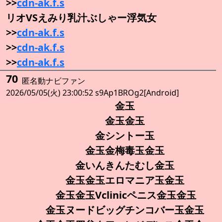
>>
cdn-ak.f.s
リオVSえみり乳汁ぶしゃー浮気女
>>
cdn-ak.f.s
>>
cdn-ak.f.s
>>
cdn-ak.f.s
70
匿名動ナビファン
2026/05/05(火) 23:00:52 s9Ap1BROg2[Android]
金玉
金玉金玉
金シントー玉
金玉金梅毒玉金玉
金いんきんたむし金玉
金玉金玉エロマニア玉金玉
金玉金玉Vclinicペニス金玉金玉
金玉ヌードビッグチンコバー玉金玉