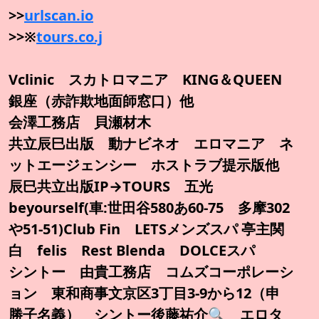
>>
urlscan.io
>>※
tours.co.j
Vclinic スカトロマニア KING＆QUEEN
銀座（赤詐欺地面師窓口）他
会澤工務店 貝瀬材木
共立辰巳出版 動ナビネオ エロマニア ネ
ットエージェンシー ホストラブ提示版他
辰巳共立出版IP→TOURS 五光
beyourself(車:世田谷580あ60-75 多摩302
や51-51)Club Fin LETSメンズスパ 亭主関
白 felis Rest Blenda DOLCEスパ
シントー 由貴工務店 コムズコーポレーシ
ョン 東和商事文京区3丁目3-9から12（申
勝子名義） シントー後藤祐介🔍️ エロタ