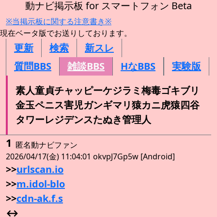
動ナビ掲示板 for スマートフォン Beta
※当掲示板に関する注意書き※
現在ベータ版でお送りしております。
更新
検索
新スレ
質問BBS
雑談BBS
HなBBS
実験版
素人童貞チャッピーケジラミ梅毒ゴキブリ
金玉ペニス害児ガンギマリ猿カニ虎猿四谷
タワーレジデンスたぬき管理人
1
匿名動ナビファン
2026/04/17(金) 11:04:01 okvpJ7Gp5w [Android]
>>
urlscan.io
>>
m.idol-blo
>>
cdn-ak.f.s
↔️