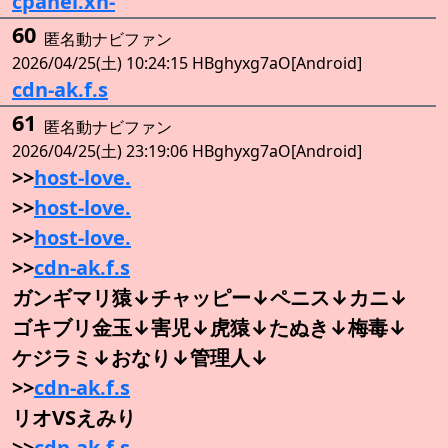
cpanel.xn-
60
匿名動ナビファン
2026/04/25(土) 10:24:15 HBghyxg7aO[Android]
cdn-ak.f.s
61
匿名動ナビファン
2026/04/25(土) 23:19:06 HBghyxg7aO[Android]
>>
host-love.
>>
host-love.
>>
host-love.
>>
cdn-ak.f.s
ガンギマリ猿↓チャッピー↓ペニス↓カニ↓
ゴキブリ金玉↓害児↓虎猿↓たぬき↓梅毒↓
ケジラミ↓おなり↓管理人↓
>>
cdn-ak.f.s
リオVSえみり
>>
cdn-ak.f.s