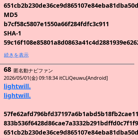
651cb2b230de36ce9d865107e84eba81dba50d
MD5
b7cf58c5807e1550a66f284fdfc3c911
SHA-1
59c16f108e85801a8d0863a41c4d2881939e626
続きを表示
68
匿名動ナビファン
2026/05/01(金) 09:18:34 itCLiQeuwu[Android]
lightwill.
lightwill.
57fe62afd796bfd37197a6b1abd5b18fb2cae1
833b536f6428d86cae7a3332b291bdffd0c7f1f9
651cb2b230de36ce9d865107e84eba81dba50d