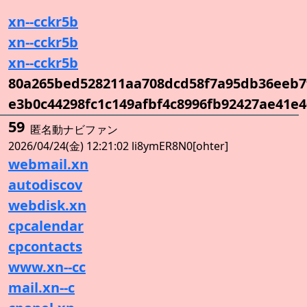
xn--cckr5b
xn--cckr5b
xn--cckr5b
80a265bed528211aa708dcd58f7a95db36eeb7
e3b0c44298fc1c149afbf4c8996fb92427ae41e
59
匿名動ナビファン
2026/04/24(金) 12:21:02 li8ymER8N0[ohter]
webmail.xn
autodiscov
webdisk.xn
cpcalendar
cpcontacts
www.xn--cc
mail.xn--c