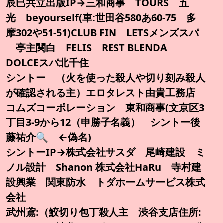
辰巳共立出版IP→三和商事 TOURS 五
光 beyourself(車:世田谷580あ60-75 多
摩302や51-51)CLUB FIN LETSメンズスパ
亭主関白 FELIS REST BLENDA
DOLCEスパ北千住
シントー （火を使った殺人や切り刻み殺人
が確認される主）エロタレスト由貴工務店
コムズコーポレーション 東和商事(文京区3
丁目3-9から12（申勝子名義） シントー後
藤祐介🔍️ ←偽名)
シントーIP→株式会社サスダ 尾崎建設 ミ
ノル設計 Shanon 株式会社HaRu 寺村建
設興業 関東防水 トダホームサービス株式
会社
武州鳶:（鮫切り包丁殺人主 渋谷支店住所: