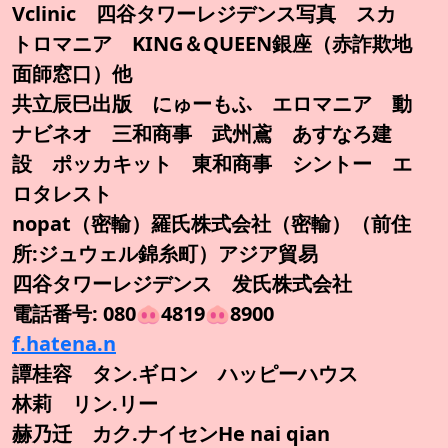
Vclinic 四谷タワーレジデンス写真 スカ
トロマニア KING＆QUEEN銀座（赤詐欺地
面師窓口）他
共立辰巳出版 にゅーもふ エロマニア 動
ナビネオ 三和商事 武州鳶 あすなろ建
設 ポッカキット 東和商事 シントー エ
ロタレスト
nopat（密輸）羅氏株式会社（密輸）（前住
所:ジュウェル錦糸町）アジア貿易
四谷タワーレジデンス 发氏株式会社
電話番号: 080🐽4819🐽8900
f.hatena.n
譚桂容 タン.ギロン ハッピーハウス
林莉 リン.リー
赫乃迁 カク.ナイセンHe nai qian