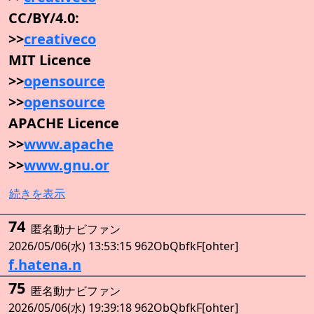
CC/BY/4.0:
>>
creativeco
MIT Licence
>>
opensource
>>
opensource
APACHE Licence
>>
www.apache
>>
www.gnu.or
続きを表示
74
匿名動ナビファン
2026/05/06(水) 13:53:15 962ObQbfkF[ohter]
f.hatena.n
75
匿名動ナビファン
2026/05/06(水) 19:39:18 962ObQbfkF[ohter]