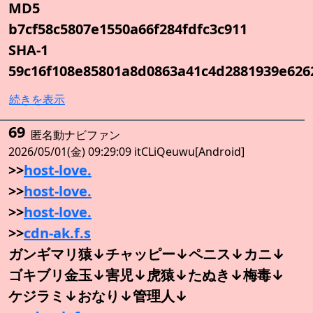
MD5
b7cf58c5807e1550a66f284fdfc3c911
SHA-1
59c16f108e85801a8d0863a41c4d2881939e626
続きを表示
69
匿名動ナビファン
2026/05/01(金) 09:29:09 itCLiQeuwu[Android]
>>
host-love.
>>
host-love.
>>
host-love.
>>
cdn-ak.f.s
ガンギマリ猿↓チャッピー↓ペニス↓カニ↓
ゴキブリ金玉↓害児↓虎猿↓たぬき↓梅毒↓
ケジラミ↓おなり↓管理人↓