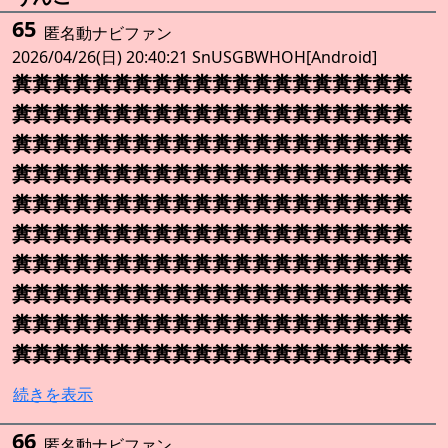
65
匿名動ナビファン
2026/04/26(日) 20:40:21 SnUSGBWHOH[Android]
糞糞糞糞糞糞糞糞糞糞糞糞糞糞糞糞糞糞糞糞
糞糞糞糞糞糞糞糞糞糞糞糞糞糞糞糞糞糞糞糞
糞糞糞糞糞糞糞糞糞糞糞糞糞糞糞糞糞糞糞糞
糞糞糞糞糞糞糞糞糞糞糞糞糞糞糞糞糞糞糞糞
糞糞糞糞糞糞糞糞糞糞糞糞糞糞糞糞糞糞糞糞
糞糞糞糞糞糞糞糞糞糞糞糞糞糞糞糞糞糞糞糞
糞糞糞糞糞糞糞糞糞糞糞糞糞糞糞糞糞糞糞糞
糞糞糞糞糞糞糞糞糞糞糞糞糞糞糞糞糞糞糞糞
糞糞糞糞糞糞糞糞糞糞糞糞糞糞糞糞糞糞糞糞
糞糞糞糞糞糞糞糞糞糞糞糞糞糞糞糞糞糞糞糞
続きを表示
66
匿名動ナビファン