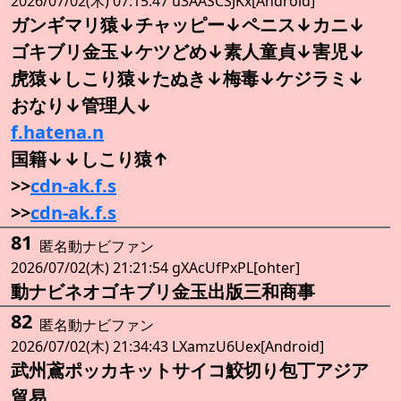
2026/07/02(木) 07:15:47 u3AASCSJKx[Android]
ガンギマリ猿↓チャッピー↓ペニス↓カニ↓
ゴキブリ金玉↓ケツどめ↓素人童貞↓害児↓
虎猿↓しこり猿↓たぬき↓梅毒↓ケジラミ↓
おなり↓管理人↓
f.hatena.n
国籍↓↓しこり猿↑
>>
cdn-ak.f.s
>>
cdn-ak.f.s
81
匿名動ナビファン
2026/07/02(木) 21:21:54 gXAcUfPxPL[ohter]
動ナビネオゴキブリ金玉出版三和商事
82
匿名動ナビファン
2026/07/02(木) 21:34:43 LXamzU6Uex[Android]
武州鳶ポッカキットサイコ鮫切り包丁アジア
貿易