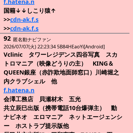
f.hatena.n
国籍↓↓しこり猿↑
>>
cdn-ak.f.s
>>
cdn-ak.f.s
92
匿名動ナビファン
2026/07/07(火) 22:23:34 5B84HEaoYi[Android]
Vclinic タワーレジデンス四谷写真 スカ
トロマニア（映像どうりの主） KING＆
QUEEN銀座（赤詐欺地面師窓口）川崎堀之
内クラブシェル 他
f.hatena.n
会澤工務店 貝瀬材木 五光
共立辰巳出版（携帯電話10台爆弾主） 動
ナビネオ エロマニア ネットエージェンシ
ー ホストラブ提示版他