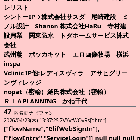
レリスト
シントーIP→株式会社サスダ 尾崎建設 ミ
ノル設計 Shanon 株式会社HaRu 寺村建
設興業 関東防水 トダホームサービス株式
会社
武州鳶 ポッカキット エロ画像牧場 横浜
inspa
Vclinic IP他:レディスヴィラ アサヒグリー
ンヴィレッジ
nopat（密輸）羅氏株式会社（密輸）
ＲＩＡPLANNING かね千代
47
匿名動ナビファン
2026/04/23(木) 13:37:25 ZVYvtWOvRs[ohter]
["flowName","GlifWebSignIn"],
["flowEntry","ServiceLogin"]],null,null,null,nul