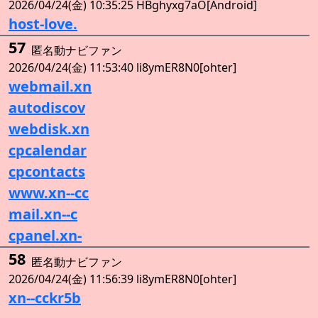
2026/04/24(金) 10:35:25 HBghyxg7aO[Android]
host-love.
57
匿名動ナビファン
2026/04/24(金) 11:53:40 li8ymER8N0[ohter]
webmail.xn
autodiscov
webdisk.xn
cpcalendar
cpcontacts
www.xn--cc
mail.xn--c
cpanel.xn-
58
匿名動ナビファン
2026/04/24(金) 11:56:39 li8ymER8N0[ohter]
xn--cckr5b