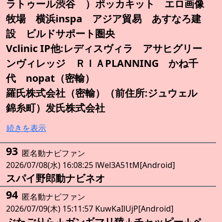
ラトゥール渋谷 ）ポッカキット エロ画像
牧場 横浜inspa アジア貿易 あすなろ建
設 ビルドサポート圏央
Vclinic IP他:レディスヴィラ アサヒグリー
ンヴィレッジ ＲＩＡPLANNING かね千
代 nopat（密輸）
羅氏株式会社（密輸）（前住所:ジュウェル
錦糸町）发氏株式会社
続きを表示
93
匿名動ナビファン
2026/07/08(水) 16:08:25 lWel3A51tM[Android]
スパイ野郎動ナビネオ
94
匿名動ナビファン
2026/07/09(木) 15:11:57 KuwKaIlUjP[Android]
ぶたごりら↓ガンギマリ猿↓チャッピー↓ペ