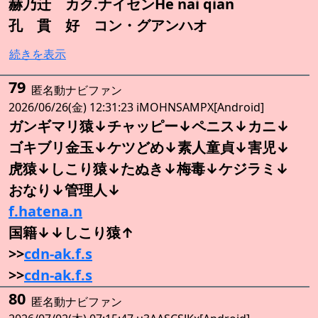
赫乃迁 カク.ナイセンHe nai qian
孔 貫 好 コン・グアンハオ
続きを表示
79
匿名動ナビファン
2026/06/26(金) 12:31:23 iMOHNSAMPX[Android]
ガンギマリ猿↓チャッピー↓ペニス↓カニ↓
ゴキブリ金玉↓ケツどめ↓素人童貞↓害児↓
虎猿↓しこり猿↓たぬき↓梅毒↓ケジラミ↓
おなり↓管理人↓
f.hatena.n
国籍↓↓しこり猿↑
>>
cdn-ak.f.s
>>
cdn-ak.f.s
80
匿名動ナビファン