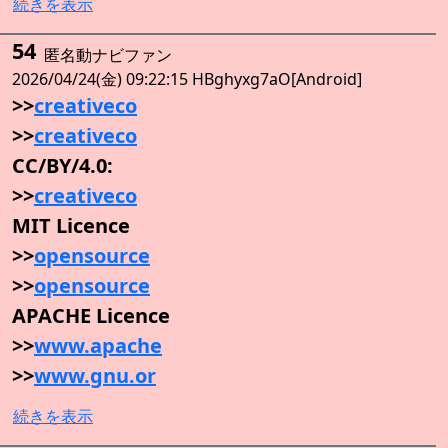
続きを表示
54
匿名動ナビファン
2026/04/24(金) 09:22:15 HBghyxg7aO[Android]
>>
creativeco
>>
creativeco
CC/BY/4.0:
>>
creativeco
MIT Licence
>>
opensource
>>
opensource
APACHE Licence
>>
www.apache
>>
www.gnu.or
続きを表示