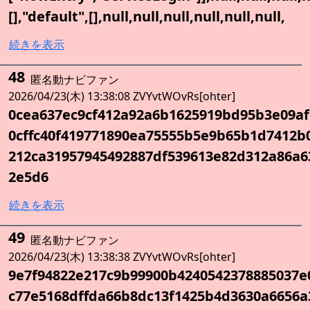
[],"default",[],null,null,null,null,null,null,
続きを表示
48
匿名動ナビファン
2026/04/23(木) 13:38:08 ZVYvtWOvRs[ohter]
0cea637ec9cf412a92a6b1625919bd95b3e09a
0cffc40f419771890ea75555b5e9b65b1d7412b
212ca31957945492887df539613e82d312a86a6
2e5d6
続きを表示
49
匿名動ナビファン
2026/04/23(木) 13:38:38 ZVYvtWOvRs[ohter]
9e7f94822e217c9b99900b4240542378885037
c77e5168dffda66b8dc13f1425b4d3630a6656a