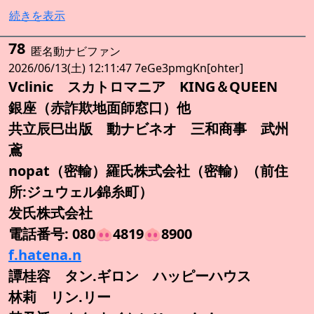
続きを表示
78
匿名動ナビファン
2026/06/13(土) 12:11:47 7eGe3pmgKn[ohter]
Vclinic スカトロマニア KING＆QUEEN
銀座（赤詐欺地面師窓口）他
共立辰巳出版 動ナビネオ 三和商事 武州
鳶
nopat（密輸）羅氏株式会社（密輸）（前住
所:ジュウェル錦糸町）
发氏株式会社
電話番号: 080🐽4819🐽8900
f.hatena.n
譚桂容 タン.ギロン ハッピーハウス
林莉 リン.リー