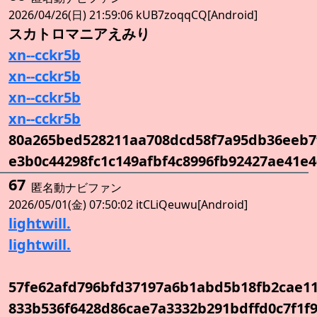
2026/04/26(日) 21:59:06 kUB7zoqqCQ[Android]
スカトロマニアえみり
xn--cckr5b
xn--cckr5b
xn--cckr5b
xn--cckr5b
80a265bed528211aa708dcd58f7a95db36eeb7
e3b0c44298fc1c149afbf4c8996fb92427ae41e
67
匿名動ナビファン
2026/05/01(金) 07:50:02 itCLiQeuwu[Android]
lightwill.
lightwill.
57fe62afd796bfd37197a6b1abd5b18fb2cae1
833b536f6428d86cae7a3332b291bdffd0c7f1f9