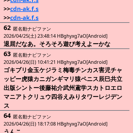
>>
cdn-ak.f.s
>>
cdn-ak.f.s
62
匿名動ナビファン
2026/04/25(土) 23:48:14 HBghyxg7aO[Android]
退屈だなあ。そろそろ遊び考えよーかな
63
匿名動ナビファン
2026/04/26(日) 10:41:21 HBghyxg7aO[Android]
ゴキブリ金玉ケジラミ梅毒チンカス害児チャ
ッピー虎猿カニガンギマリ猿ペニス辰巳共立
出版シントー後藤祐介武州鳶学スカトロエロ
マニアトクリュウ四谷えみりタワーレジデン
ス
64
匿名動ナビファン
2026/04/26(日) 18:17:08 HBghyxg7aO[Android]
うんこ