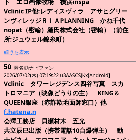
ト エロ画像牧場 横浜inspa
Vclinic IP他:レディスヴィラ アサヒグリー
ンヴィレッジＲＩＡPLANNING かね千代
nopat（密輸）羅氏株式会社（密輸）（前住
所:ジュウェル錦糸町）
続きを表示
50
匿名動ナビファン
2026/07/02(木) 07:19:22 u3AASCSJKx[Android]
Vclinic タワーレジデンス四谷写真 スカ
トロマニア（映像どうりの主） KING＆
QUEEN銀座（赤詐欺地面師窓口）他
f.hatena.n
会澤工務店 貝瀬材木 五光
共立辰巳出版（携帯電話10台爆弾主） 動
ナビネオ エロマニア ネットエージェンシ