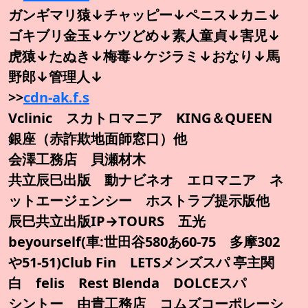
ガンギマリ猿↓チャッピー↓ペニス↓カニ↓
ゴキブリ金玉↓ケツどめ↓素人童貞↓害児↓
虎猿↓たぬき↓梅毒↓ケジラミ↓おなり↓馬
野郎↓管理人↓
>>
cdn-ak.f.s
Vclinic スカトロマニア KING＆QUEEN
銀座（赤詐欺地面師窓口）他
会澤工務店 貝瀬材木
共立辰巳出版 動ナビネオ エロマニア ネ
ットエージェンシー ホストラブ提示版他
辰巳共立出版IP→TOURS 五光
beyourself(車:世田谷580あ60-75 多摩302
や51-51)Club Fin LETSメンズスパ 亭主関
白 felis Rest Blenda DOLCEスパ
シントー 由貴工務店 コムズコーポレーシ