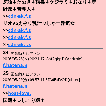
虎猿↓たぬき↓梅毒↓ケジラミ↓おなり↓馬
野郎↓管理人↓
>>
cdn-ak.f.s
リオVSえみり乳汁ぶしゃー浮気女
>>
cdn-ak.f.s
>>
cdn-ak.f.s
>>
cdn-ak.f.s
24
匿名動ナビファン
2026/05/28(木) 20:21:17 l8nfAqkpTu[Android]
f.hatena.n
25
匿名動ナビファン
2026/05/29(金) 09:57:11 STA6ExFvOD[ohter]
f.hatena.n
>>
host-love.
国籍↓↓しこり猿↑