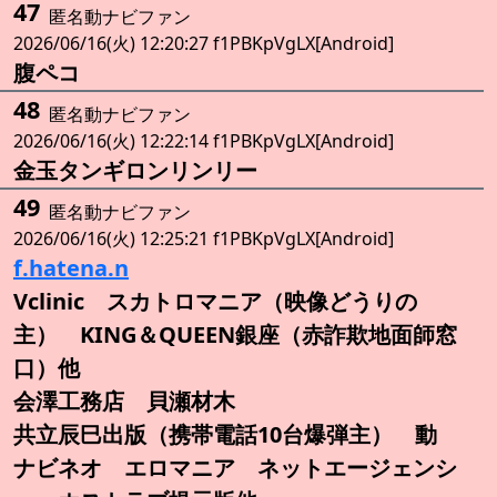
47
匿名動ナビファン
2026/06/16(火) 12:20:27 f1PBKpVgLX[Android]
腹ペコ
48
匿名動ナビファン
2026/06/16(火) 12:22:14 f1PBKpVgLX[Android]
金玉タンギロンリンリー
49
匿名動ナビファン
2026/06/16(火) 12:25:21 f1PBKpVgLX[Android]
f.hatena.n
Vclinic スカトロマニア（映像どうりの
主） KING＆QUEEN銀座（赤詐欺地面師窓
口）他
会澤工務店 貝瀬材木
共立辰巳出版（携帯電話10台爆弾主） 動
ナビネオ エロマニア ネットエージェンシ