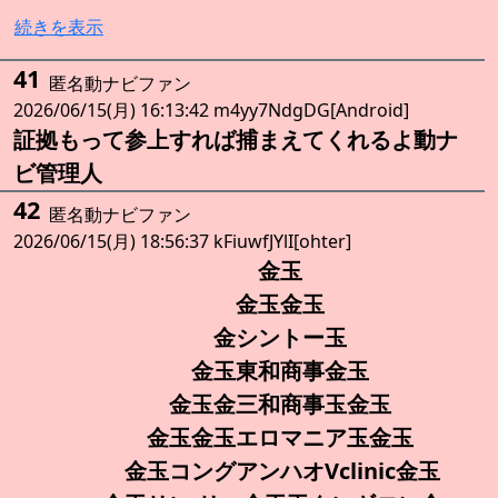
続きを表示
41
匿名動ナビファン
2026/06/15(月) 16:13:42 m4yy7NdgDG[Android]
証拠もって参上すれば捕まえてくれるよ動ナ
ビ管理人
42
匿名動ナビファン
2026/06/15(月) 18:56:37 kFiuwfJYlI[ohter]
金玉
金玉金玉
金シントー玉
金玉東和商事金玉
金玉金三和商事玉金玉
金玉金玉エロマニア玉金玉
金玉コングアンハオVclinic金玉