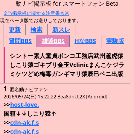
動ナビ掲示板 for スマートフォン Beta
※当掲示板に関する注意書き※
現在ベータ版でお送りしております。
更新
検索
新スレ
質問BBS
雑談BBS
HなBBS
実験版
シントー素人童貞ポンコ工務店武州鳶虎猿
しこり猿ゴキブリ金玉Vclinicまんこケジラ
ミケツどめ梅毒ガンギマリ猿辰巳ペニ出版
1
匿名動ナビファン
2026/05/24(日) 15:22:22 Bea8dnUI2X [Android]
>>
host-love.
国籍↓↓しこり猿↑
>>
cdn-ak.f.s
>>
cdn-ak.f.s