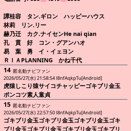
譚桂容 タン.ギロン ハッピーハウス
林莉 リン.リー
赫乃迁 カク.ナイセンHe nai qian
孔 貫 好 コン・グアンハオ
易 葉 勇 イ・イェヨン
ＲＩＡPLANNING かね千代
14
匿名動ナビファン
2026/05/27(水) 21:58:54 l8nfAqkpTu[Android]
虎猿しこり猿サイコチャッピーゴキブリ金玉
ポンコツ素人童貞
15
匿名動ナビファン
2026/05/27(水) 22:57:50 l8nfAqkpTu[Android]
ゴキブリ金玉ゴキブリ金玉ゴキブリ金玉ゴキ
ブリ金玉ゴキブリ金玉ゴキブリ金玉ゴキブリ