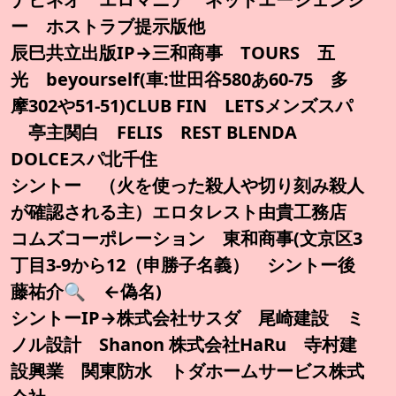
ー ホストラブ提示版他
辰巳共立出版IP→三和商事 TOURS 五
光 beyourself(車:世田谷580あ60-75 多
摩302や51-51)CLUB FIN LETSメンズスパ
亭主関白 FELIS REST BLENDA
DOLCEスパ北千住
シントー （火を使った殺人や切り刻み殺人
が確認される主）エロタレスト由貴工務店
コムズコーポレーション 東和商事(文京区3
丁目3-9から12（申勝子名義） シントー後
藤祐介🔍️ ←偽名)
シントーIP→株式会社サスダ 尾崎建設 ミ
ノル設計 Shanon 株式会社HaRu 寺村建
設興業 関東防水 トダホームサービス株式