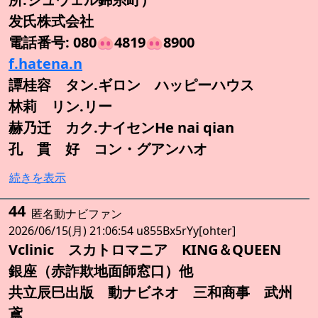
发氏株式会社
電話番号: 080🐽4819🐽8900
f.hatena.n
譚桂容 タン.ギロン ハッピーハウス
林莉 リン.リー
赫乃迁 カク.ナイセンHe nai qian
孔 貫 好 コン・グアンハオ
続きを表示
44
匿名動ナビファン
2026/06/15(月) 21:06:54 u855Bx5rYy[ohter]
Vclinic スカトロマニア KING＆QUEEN
銀座（赤詐欺地面師窓口）他
共立辰巳出版 動ナビネオ 三和商事 武州
鳶