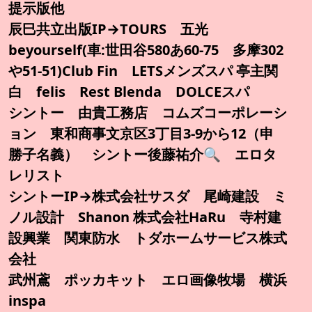
提示版他
辰巳共立出版IP→TOURS 五光
beyourself(車:世田谷580あ60-75 多摩302
や51-51)Club Fin LETSメンズスパ 亭主関
白 felis Rest Blenda DOLCEスパ
シントー 由貴工務店 コムズコーポレーシ
ョン 東和商事文京区3丁目3-9から12（申
勝子名義） シントー後藤祐介🔍️ エロタ
レリスト
シントーIP→株式会社サスダ 尾崎建設 ミ
ノル設計 Shanon 株式会社HaRu 寺村建
設興業 関東防水 トダホームサービス株式
会社
武州鳶 ポッカキット エロ画像牧場 横浜
inspa