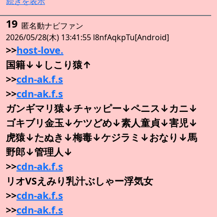
続きを表示
19
匿名動ナビファン
2026/05/28(木) 13:41:55 l8nfAqkpTu[Android]
>>
host-love.
国籍↓↓しこり猿↑
>>
cdn-ak.f.s
>>
cdn-ak.f.s
ガンギマリ猿↓チャッピー↓ペニス↓カニ↓
ゴキブリ金玉↓ケツどめ↓素人童貞↓害児↓
虎猿↓たぬき↓梅毒↓ケジラミ↓おなり↓馬
野郎↓管理人↓
>>
cdn-ak.f.s
リオVSえみり乳汁ぶしゃー浮気女
>>
cdn-ak.f.s
>>
cdn-ak.f.s