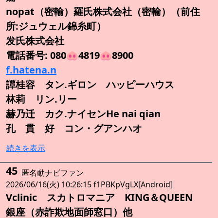
nopat（密輸）羅氏株式会社（密輸）（前住
所:ジュウェル錦糸町）
发氏株式会社
電話番号: 080🐽4819🐽8900
f.hatena.n
譚桂容 タン.ギロン ハッピーハウス
林莉 リン.リー
赫乃迁 カク.ナイセンHe nai qian
孔 貫 好 コン・グアンハオ
続きを表示
45
匿名動ナビファン
2026/06/16(火) 10:26:15 f1PBKpVgLX[Android]
Vclinic スカトロマニア KING＆QUEEN
銀座（赤詐欺地面師窓口）他