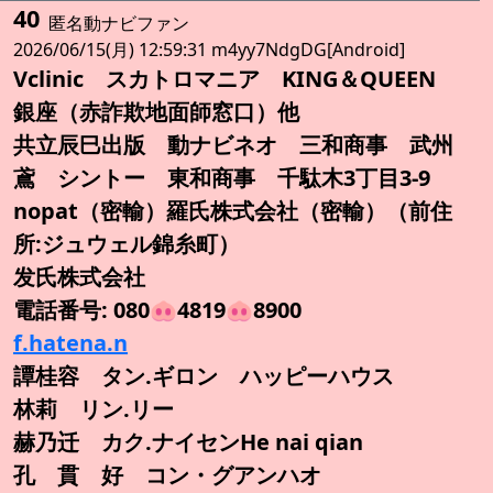
40
匿名動ナビファン
2026/06/15(月) 12:59:31 m4yy7NdgDG[Android]
Vclinic スカトロマニア KING＆QUEEN
銀座（赤詐欺地面師窓口）他
共立辰巳出版 動ナビネオ 三和商事 武州
鳶 シントー 東和商事 千駄木3丁目3-9
nopat（密輸）羅氏株式会社（密輸）（前住
所:ジュウェル錦糸町）
发氏株式会社
電話番号: 080🐽4819🐽8900
f.hatena.n
譚桂容 タン.ギロン ハッピーハウス
林莉 リン.リー
赫乃迁 カク.ナイセンHe nai qian
孔 貫 好 コン・グアンハオ