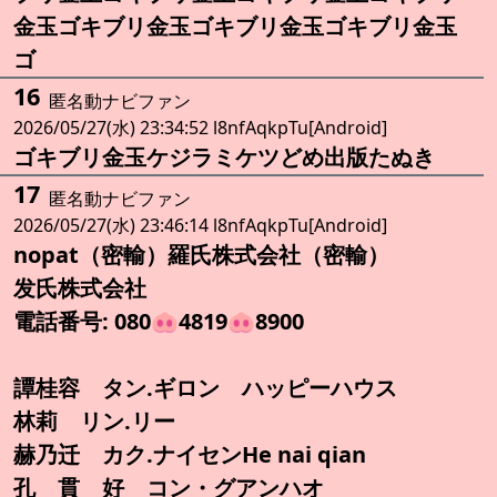
金玉ゴキブリ金玉ゴキブリ金玉ゴキブリ金玉
ゴ
16
匿名動ナビファン
2026/05/27(水) 23:34:52 l8nfAqkpTu[Android]
ゴキブリ金玉ケジラミケツどめ出版たぬき
17
匿名動ナビファン
2026/05/27(水) 23:46:14 l8nfAqkpTu[Android]
nopat（密輸）羅氏株式会社（密輸）
发氏株式会社
電話番号: 080🐽4819🐽8900
譚桂容 タン.ギロン ハッピーハウス
林莉 リン.リー
赫乃迁 カク.ナイセンHe nai qian
孔 貫 好 コン・グアンハオ