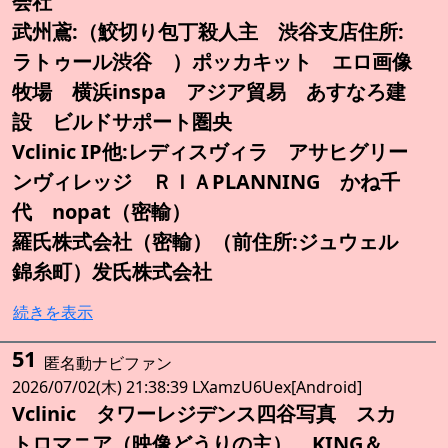
会社
武州鳶:（鮫切り包丁殺人主 渋谷支店住所:
ラトゥール渋谷 ）ポッカキット エロ画像
牧場 横浜inspa アジア貿易 あすなろ建
設 ビルドサポート圏央
Vclinic IP他:レディスヴィラ アサヒグリー
ンヴィレッジ ＲＩＡPLANNING かね千
代 nopat（密輸）
羅氏株式会社（密輸）（前住所:ジュウェル
錦糸町）发氏株式会社
続きを表示
51
匿名動ナビファン
2026/07/02(木) 21:38:39 LXamzU6Uex[Android]
Vclinic タワーレジデンス四谷写真 スカ
トロマニア（映像どうりの主） KING＆