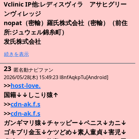
Vclinic IP他:レディスヴィラ アサヒグリー
ンヴィレッジ
nopat（密輸）羅氏株式会社（密輸）（前住
所:ジュウェル錦糸町）
发氏株式会社
続きを表示
23
匿名動ナビファン
2026/05/28(木) 15:49:23 l8nfAqkpTu[Android]
>>
host-love.
国籍↓↓しこり猿↑
>>
cdn-ak.f.s
>>
cdn-ak.f.s
ガンギマリ猿↓チャッピー↓ペニス↓カニ↓
ゴキブリ金玉↓ケツどめ↓素人童貞↓害児↓