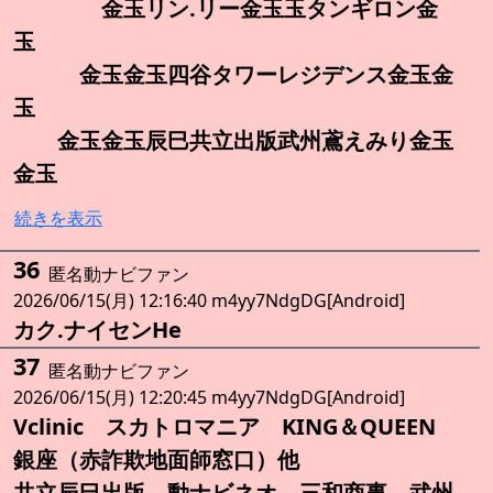
金玉リン.リー金玉玉タンギロン金
玉
金玉金玉四谷タワーレジデンス金玉金
玉
金玉金玉辰巳共立出版武州鳶えみり金玉
金玉
続きを表示
36
匿名動ナビファン
2026/06/15(月) 12:16:40 m4yy7NdgDG[Android]
カク.ナイセンHe
37
匿名動ナビファン
2026/06/15(月) 12:20:45 m4yy7NdgDG[Android]
Vclinic スカトロマニア KING＆QUEEN
銀座（赤詐欺地面師窓口）他
共立辰巳出版 動ナビネオ 三和商事 武州