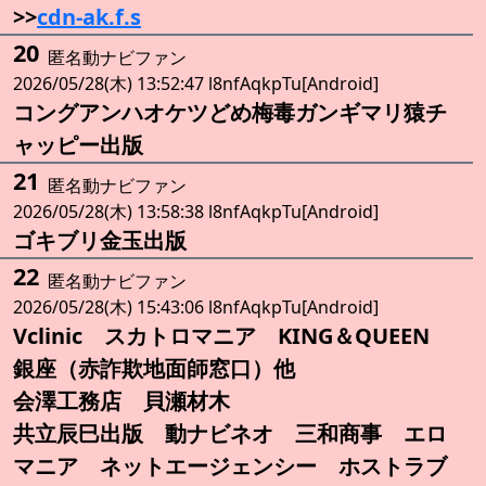
>>
cdn-ak.f.s
20
匿名動ナビファン
2026/05/28(木) 13:52:47 l8nfAqkpTu[Android]
コングアンハオケツどめ梅毒ガンギマリ猿チ
ャッピー出版
21
匿名動ナビファン
2026/05/28(木) 13:58:38 l8nfAqkpTu[Android]
ゴキブリ金玉出版
22
匿名動ナビファン
2026/05/28(木) 15:43:06 l8nfAqkpTu[Android]
Vclinic スカトロマニア KING＆QUEEN
銀座（赤詐欺地面師窓口）他
会澤工務店 貝瀬材木
共立辰巳出版 動ナビネオ 三和商事 エロ
マニア ネットエージェンシー ホストラブ