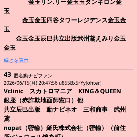
金玉リン.リー金玉玉タンギロン金
玉
金玉金玉四谷タワーレジデンス金玉金
玉
金玉金玉辰巳共立出版武州鳶えみり金玉
金玉
続きを表示
43
匿名動ナビファン
2026/06/15(月) 20:47:56 u855Bx5rYy[ohter]
Vclinic スカトロマニア KING＆QUEEN
銀座（赤詐欺地面師窓口）他
共立辰巳出版 動ナビネオ 三和商事 武州
鳶
nopat（密輸）羅氏株式会社（密輸）（前住
所:ジュウェル錦糸町）