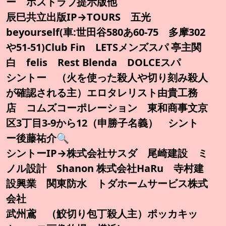
ー ホストラブ提示版他
辰巳共立出版IP→TOURS 五光
beyourself(車:世田谷580あ60-75 多摩302
や51-51)Club Fin LETSメンズスパ 亭主関
白 felis Rest Blenda DOLCEスパ
シントー （火を使った殺人や切り刻み殺人
が確認される主）エロタレリスト由貴工務
店 コムズコーポレーション 東和商事文京
区3丁目3-9から12（申勝子名義） シント
ー後藤祐介🔍️
シントーIP→株式会社サスダ 尾崎建設 ミ
ノル設計 Shanon 株式会社HaRu 寺村建
設興業 関東防水 トダホームサービス株式
会社
武州鳶 （鮫切り包丁殺人主）ポッカキッ