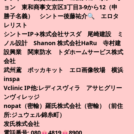
ョン 東和商事文京区3丁目3-9から12（申
勝子名義） シントー後藤祐介🔍️ エロタ
レリスト
シントーIP→株式会社サスダ 尾崎建設 ミ
ノル設計 Shanon 株式会社HaRu 寺村建
設興業 関東防水 トダホームサービス株式
会社
武州鳶 ポッカキット エロ画像牧場 横浜
inspa
Vclinic IP他:レディスヴィラ アサヒグリー
ンヴィレッジ
nopat（密輸）羅氏株式会社（密輸）（前住
所:ジュウェル錦糸町）
发氏株式会社
電話番号: 080🐽4819🐽8900