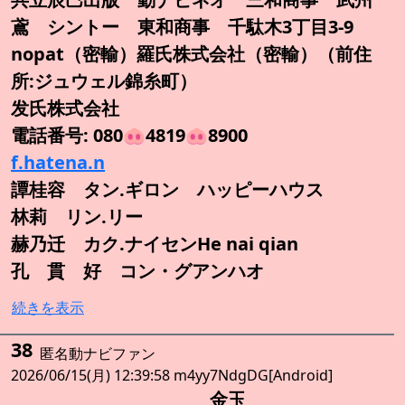
鳶 シントー 東和商事 千駄木3丁目3-9
nopat（密輸）羅氏株式会社（密輸）（前住
所:ジュウェル錦糸町）
发氏株式会社
電話番号: 080🐽4819🐽8900
f.hatena.n
譚桂容 タン.ギロン ハッピーハウス
林莉 リン.リー
赫乃迁 カク.ナイセンHe nai qian
孔 貫 好 コン・グアンハオ
続きを表示
38
匿名動ナビファン
2026/06/15(月) 12:39:58 m4yy7NdgDG[Android]
金玉