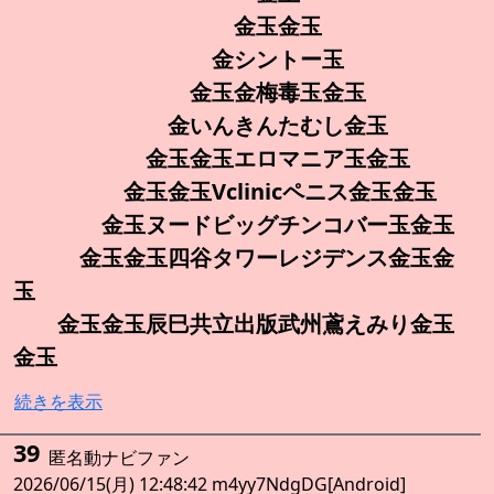
金玉金玉
金シントー玉
金玉金梅毒玉金玉
金いんきんたむし金玉
金玉金玉エロマニア玉金玉
金玉金玉Vclinicペニス金玉金玉
金玉ヌードビッグチンコバー玉金玉
金玉金玉四谷タワーレジデンス金玉金
玉
金玉金玉辰巳共立出版武州鳶えみり金玉
金玉
続きを表示
39
匿名動ナビファン
2026/06/15(月) 12:48:42 m4yy7NdgDG[Android]