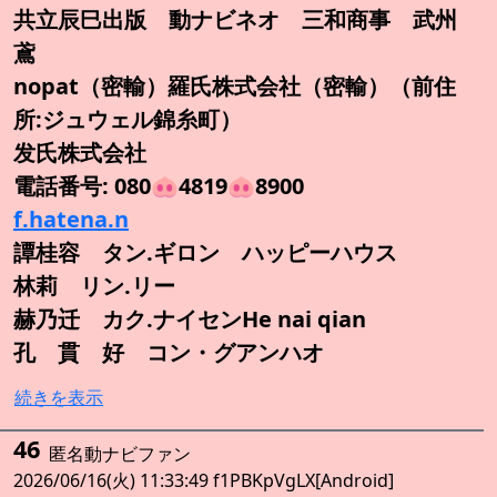
共立辰巳出版 動ナビネオ 三和商事 武州
鳶
nopat（密輸）羅氏株式会社（密輸）（前住
所:ジュウェル錦糸町）
发氏株式会社
電話番号: 080🐽4819🐽8900
f.hatena.n
譚桂容 タン.ギロン ハッピーハウス
林莉 リン.リー
赫乃迁 カク.ナイセンHe nai qian
孔 貫 好 コン・グアンハオ
続きを表示
46
匿名動ナビファン
2026/06/16(火) 11:33:49 f1PBKpVgLX[Android]