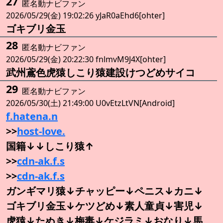
27
匿名動ナビファン
2026/05/29(金) 19:02:26 yJaR0aEhd6[ohter]
ゴキブリ金玉
28
匿名動ナビファン
2026/05/29(金) 20:22:30 fnlmvM9J4X[ohter]
武州鳶色虎猿しこり猿建設けつどめサイコ
29
匿名動ナビファン
2026/05/30(土) 21:49:00 U0vEtzLtVN[Android]
f.hatena.n
>>
host-love.
国籍↓↓しこり猿↑
>>
cdn-ak.f.s
>>
cdn-ak.f.s
ガンギマリ猿↓チャッピー↓ペニス↓カニ↓
ゴキブリ金玉↓ケツどめ↓素人童貞↓害児↓
虎猿↓たぬき↓梅毒↓ケジラミ↓おなり↓馬