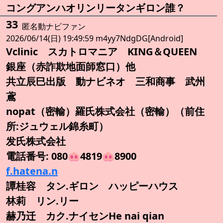
コングアンハオリンリータンギロン誰？
33
匿名動ナビファン
2026/06/14(日) 19:49:59 m4yy7NdgDG[Android]
Vclinic スカトロマニア KING＆QUEEN
銀座（赤詐欺地面師窓口）他
共立辰巳出版 動ナビネオ 三和商事 武州
鳶
nopat（密輸）羅氏株式会社（密輸）（前住
所:ジュウェル錦糸町）
发氏株式会社
電話番号: 080🐽4819🐽8900
f.hatena.n
譚桂容 タン.ギロン ハッピーハウス
林莉 リン.リー
赫乃迁 カク.ナイセンHe nai qian