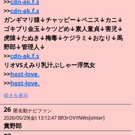
>>
cdn-ak.f.s
>>
cdn-ak.f.s
ガンギマリ猿↓チャッピー↓ペニス↓カニ↓
ゴキブリ金玉↓ケツどめ↓素人童貞↓害児↓
虎猿↓たぬき↓梅毒↓ケジラミ↓おなり↓馬
野郎↓管理人↓
>>
cdn-ak.f.s
リオVSえみり乳汁ぶしゃー浮気女
>>
host-love.
>>
host-love.
続きを表示
26
匿名動ナビファン
2026/05/29(金) 13:12:47 BR3rOVYNWs[ohter]
糞野郎