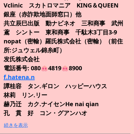
Vclinic スカトロマニア KING＆QUEEN
銀座（赤詐欺地面師窓口）他
共立辰巳出版 動ナビネオ 三和商事 武州
鳶 シントー 東和商事 千駄木3丁目3-9
nopat（密輸）羅氏株式会社（密輸）（前住
所:ジュウェル錦糸町）
发氏株式会社
電話番号: 080🐽4819🐽8900
f.hatena.n
譚桂容 タン.ギロン ハッピーハウス
林莉 リン.リー
赫乃迁 カク.ナイセンHe nai qian
孔 貫 好 コン・グアンハオ
続きを表示