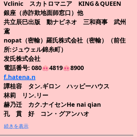
Vclinic スカトロマニア KING＆QUEEN
銀座（赤詐欺地面師窓口）他
共立辰巳出版 動ナビネオ 三和商事 武州
鳶
nopat（密輸）羅氏株式会社（密輸）（前住
所:ジュウェル錦糸町）
发氏株式会社
電話番号: 080🐽4819🐽8900
f.hatena.n
譚桂容 タン.ギロン ハッピーハウス
林莉 リン.リー
赫乃迁 カク.ナイセンHe nai qian
孔 貫 好 コン・グアンハオ
続きを表示