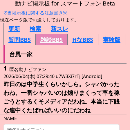
動ナビ掲示板 for スマートフォン Beta
※当掲示板に関する注意書き※
現在ベータ版でお送りしております。
更新
検索
新スレ
質問BBS
雑談BBS
HなBBS
実験版
台風一家
1
匿名動ナビファン
2026/06/04(木) 07:29:40 u7W3Xi7rTj [Android]
昨日のは中学生くらいかしら。シャバかった
わね。一番シャバいのは煽りまくって率を稼
ごうとするくそメディアだわね。本当に下賎
な連中くたばればいいのにだわね
NAME