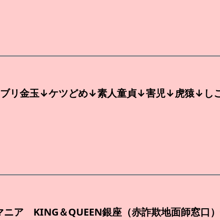
ブリ金玉↓ケツどめ↓素人童貞↓害児↓虎猿↓し
マニア KING＆QUEEN銀座（赤詐欺地面師窓口