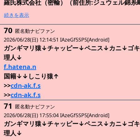
羅氏株式会社（密輸）（前住所:ジュウェル錦糸
続きを表示
70
匿名動ナビファン
2026/06/28(日) 12:14:51 IAzeGf5SP5[Android]
ガンギマリ猿↓チャッピー↓ペニス↓カニ↓ゴキ
理人↓
f.hatena.n
国籍↓↓しこり猿↑
>>
cdn-ak.f.s
>>
cdn-ak.f.s
71
匿名動ナビファン
2026/06/28(日) 17:55:04 IAzeGf5SP5[Android]
ガンギマリ猿↓チャッピー↓ペニス↓カニ↓ゴキ
理人↓