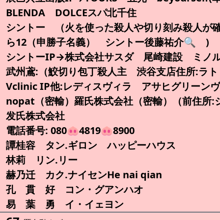
BLENDA DOLCEスパ北千住
シントー （火を使った殺人や切り刻み殺人が確
ら12（申勝子名義） シントー後藤祐介🔍️ )
シントーIP→株式会社サスダ 尾崎建設 ミノル
武州鳶:（鮫切り包丁殺人主 渋谷支店住所:ラト
Vclinic IP他:レディスヴィラ アサヒグリー
nopat（密輸）羅氏株式会社（密輸）（前住所
发氏株式会社
電話番号: 080🐽4819🐽8900
譚桂容 タン.ギロン ハッピーハウス
林莉 リン.リー
赫乃迁 カク.ナイセンHe nai qian
孔 貫 好 コン・グアンハオ
易 葉 勇 イ・イェヨン