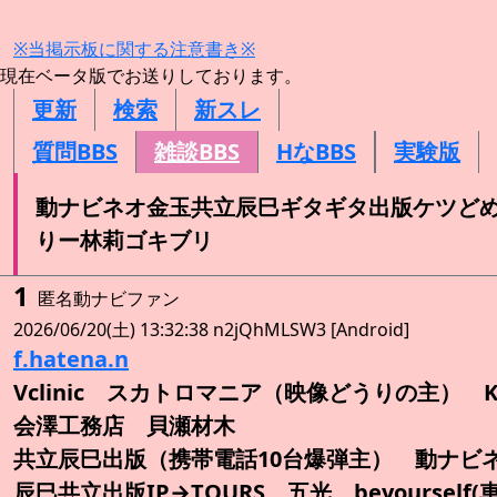
※当掲示板に関する注意書き※
現在ベータ版でお送りしております。
更新
検索
新スレ
質問BBS
雑談BBS
HなBBS
実験版
動ナビネオ金玉共立辰巳ギタギタ出版ケツど
りー林莉ゴキブリ
1
匿名動ナビファン
2026/06/20(土) 13:32:38 n2jQhMLSW3 [Android]
f.hatena.n
Vclinic スカトロマニア（映像どうりの主） 
会澤工務店 貝瀬材木
共立辰巳出版（携帯電話10台爆弾主） 動ナビ
辰巳共立出版IP→TOURS 五光 beyourself(車