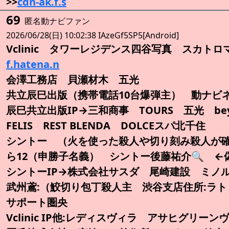
>>
cdn-ak.f.s
69
匿名動ナビファン
2026/06/28(日) 10:02:38 IAzeGf5SP5[Android]
Vclinic タワーレジデンス四谷写真 スカト
f.hatena.n
会澤工務店 貝瀬材木 五光
共立辰巳出版（携帯電話10台爆弾主） 動ナビ
辰巳共立出版IP→三和商事 TOURS 五光 beyour
FELIS REST BLENDA DOLCEスパ北千住
シントー （火を使った殺人や切り刻み殺人が確
ら12（申勝子名義） シントー後藤祐介🔍️ ←
シントーIP→株式会社サスダ 尾崎建設 ミノル
武州鳶:（鮫切り包丁殺人主 渋谷支店住所:ラト
サポート圏央
Vclinic IP他:レディスヴィラ アサヒグリー