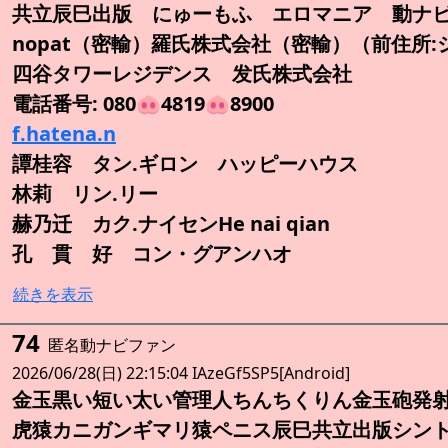
共立辰巳出版 にゅーもふ エロマニア 動ナ
nopat（密輸）羅氏株式会社（密輸）（前住所
四谷タワーレジデンス 发氏株式会社
電話番号: 080🐽4819🐽8900
f.hatena.n
譚桂容 タン.ギロン ハッピーハウス
林莉 リン.リー
赫乃迁 カク.ナイセンHe nai qian
孔 貫 好 コン・グアンハオ
続きを表示
74
匿名動ナビファン
2026/06/28(日) 22:15:04 IAzeGf5SP5[Android]
金玉黒い短い太い管理人ちんちくりん金玉砲発
虎猿カニガンギマリ猿ペニス辰巳共立出版シン