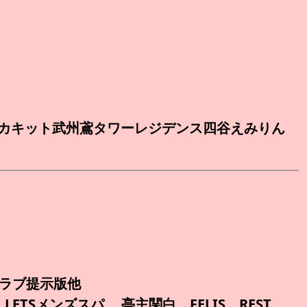
カキット武州鳶タワーレジデンス四谷えみりん
トラブ提示版他
IN LETSメンズスパ 亭主関白 FELIS REST