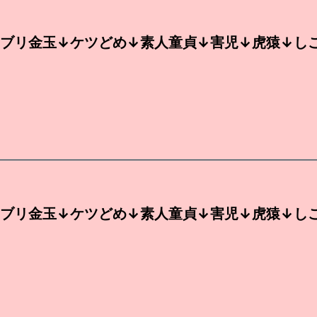
ブリ金玉↓ケツどめ↓素人童貞↓害児↓虎猿↓し
ブリ金玉↓ケツどめ↓素人童貞↓害児↓虎猿↓し