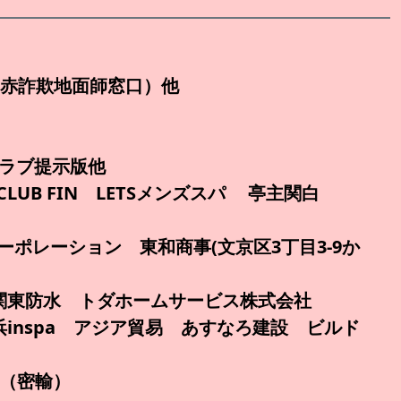
座（赤詐欺地面師窓口）他
トラブ提示版他
51)CLUB FIN LETSメンズスパ 亭主関白
レーション 東和商事(文京区3丁目3-9か
 関東防水 トダホームサービス株式会社
inspa アジア貿易 あすなろ建設 ビルド
t（密輸）