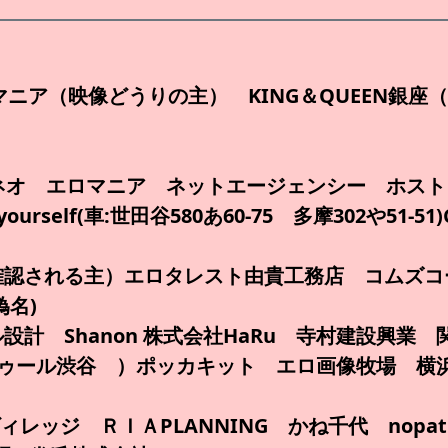
ロマニア（映像どうりの主） KING＆QUEEN銀
ネオ エロマニア ネットエージェンシー ホス
self(車:世田谷580あ60-75 多摩302や51-
認される主）エロタレスト由貴工務店 コムズコーポ
偽名)
設計 Shanon 株式会社HaRu 寺村建設興業
ゥール渋谷 ）ポッカキット エロ画像牧場 横浜
ンヴィレッジ ＲＩＡPLANNING かね千代 nopa