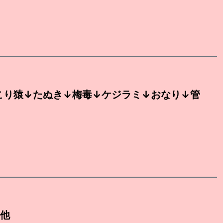
こり猿↓たぬき↓梅毒↓ケジラミ↓おなり↓管
）他