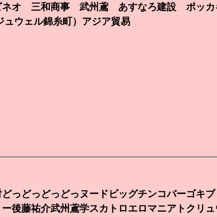
ビネオ 三和商事 武州鳶 あすなろ建設 ポッカ
:ジュウェル錦糸町）アジア貿易
射どっどっどっどっヌードビッグチンコバーゴキブ
トー後藤祐介武州鳶学スカトロエロマニアトクリュ