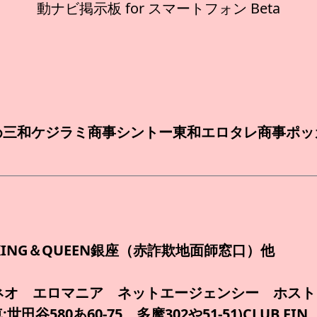
動ナビ掲示板 for スマートフォン Beta
め三和ケジラミ商事シントー東和エロタレ商事ポッ
KING＆QUEEN銀座（赤詐欺地面師窓口）他
ネオ エロマニア ネットエージェンシー ホス
:世田谷580あ60-75 多摩302や51-51)CLUB F