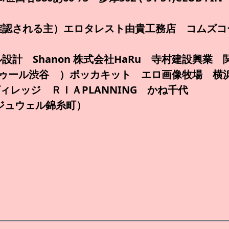
認される主）エロタレスト由貴工務店 コムズコーポ
設計 Shanon 株式会社HaRu 寺村建設興業
ゥール渋谷 ）ポッカキット エロ画像牧場 横浜i
ンヴィレッジ ＲＩＡPLANNING かね千代
:ジュウェル錦糸町）