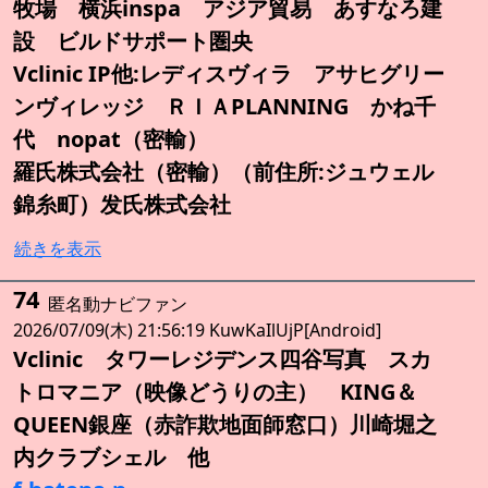
牧場 横浜inspa アジア貿易 あすなろ建
設 ビルドサポート圏央
Vclinic IP他:レディスヴィラ アサヒグリー
ンヴィレッジ ＲＩＡPLANNING かね千
代 nopat（密輸）
羅氏株式会社（密輸）（前住所:ジュウェル
錦糸町）发氏株式会社
続きを表示
74
匿名動ナビファン
2026/07/09(木) 21:56:19 KuwKaIlUjP[Android]
Vclinic タワーレジデンス四谷写真 スカ
トロマニア（映像どうりの主） KING＆
QUEEN銀座（赤詐欺地面師窓口）川崎堀之
内クラブシェル 他