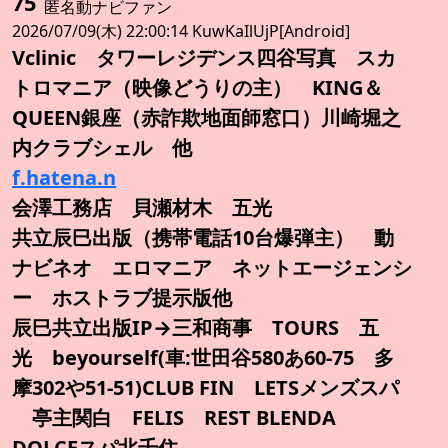
75
匿名動ナビファン
2026/07/09(木) 22:00:14 KuwKaIlUjP[Android]
Vclinic タワーレジデンス四谷写真 スカ
トロマニア（映像どうりの主） KING＆
QUEEN銀座（赤詐欺地面師窓口）川崎堀之
内クラブシェル 他
f.hatena.n
会澤工務店 貝瀬材木 五光
共立辰巳出版（携帯電話10台爆弾主） 動
ナビネオ エロマニア ネットエージェンシ
ー ホストラブ提示版他
辰巳共立出版IP→三和商事 TOURS 五
光 beyourself(車:世田谷580あ60-75 多
摩302や51-51)CLUB FIN LETSメンズスパ
亭主関白 FELIS REST BLENDA
DOLCEスパ北千住