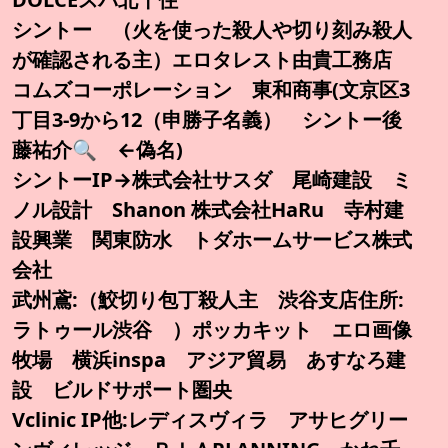
シントー （火を使った殺人や切り刻み殺人
が確認される主）エロタレスト由貴工務店
コムズコーポレーション 東和商事(文京区3
丁目3-9から12（申勝子名義） シントー後
藤祐介🔍️ ←偽名)
シントーIP→株式会社サスダ 尾崎建設 ミ
ノル設計 Shanon 株式会社HaRu 寺村建
設興業 関東防水 トダホームサービス株式
会社
武州鳶:（鮫切り包丁殺人主 渋谷支店住所:
ラトゥール渋谷 ）ポッカキット エロ画像
牧場 横浜inspa アジア貿易 あすなろ建
設 ビルドサポート圏央
Vclinic IP他:レディスヴィラ アサヒグリー