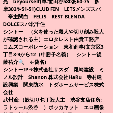
光 beyourself(車:世田谷580あ60-75 多
摩302や51-51)CLUB FIN LETSメンズスパ
亭主関白 FELIS REST BLENDA
DOLCEスパ北千住
シントー （火を使った殺人や切り刻み殺人
が確認される主）エロタレスト由貴工務店
コムズコーポレーション 東和商事(文京区3
丁目3-9から12（申勝子名義） シントー後
藤祐介🔍️ ←偽名)
シントーIP→株式会社サスダ 尾崎建設 ミ
ノル設計 Shanon 株式会社HaRu 寺村建
設興業 関東防水 トダホームサービス株式
会社
武州鳶:（鮫切り包丁殺人主 渋谷支店住所:
ラトゥール渋谷 ）ポッカキット エロ画像