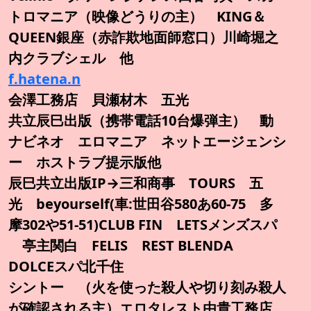
トロマニア（映像どうりの主） KING＆
QUEEN銀座（赤詐欺地面師窓口）川崎堀之
内クラブシェル 他
f.hatena.n
会澤工務店 貝瀬材木 五光
共立辰巳出版（携帯電話10台爆弾主） 動
ナビネオ エロマニア ネットエージェンシ
ー ホストラブ提示版他
辰巳共立出版IP→三和商事 TOURS 五
光 beyourself(車:世田谷580あ60-75 多
摩302や51-51)CLUB FIN LETSメンズスパ
亭主関白 FELIS REST BLENDA
DOLCEスパ北千住
シントー （火を使った殺人や切り刻み殺人
が確認される主）エロタレスト由貴工務店