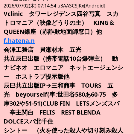
2026/07/02(木) 07:14:54 u3AASCSJKx[Android]
Vclinic タワーレジデンス四谷写真 スカ
トロマニア（映像どうりの主） KING＆
QUEEN銀座（赤詐欺地面師窓口）他
f.hatena.n
会澤工務店 貝瀬材木 五光
共立辰巳出版（携帯電話10台爆弾主） 動
ナビネオ エロマニア ネットエージェンシ
ー ホストラブ提示版他
辰巳共立出版IP→三和商事 TOURS 五
光 beyourself(車:世田谷580あ60-75 多
摩302や51-51)CLUB FIN LETSメンズスパ
亭主関白 FELIS REST BLENDA
DOLCEスパ北千住
シントー （火を使った殺人や切り刻み殺人