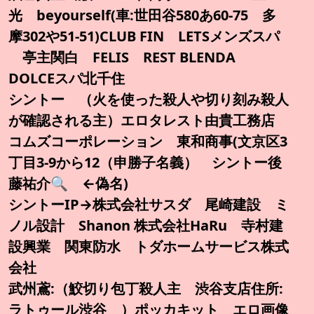
光 beyourself(車:世田谷580あ60-75 多
摩302や51-51)CLUB FIN LETSメンズスパ
亭主関白 FELIS REST BLENDA
DOLCEスパ北千住
シントー （火を使った殺人や切り刻み殺人
が確認される主）エロタレスト由貴工務店
コムズコーポレーション 東和商事(文京区3
丁目3-9から12（申勝子名義） シントー後
藤祐介🔍️ ←偽名)
シントーIP→株式会社サスダ 尾崎建設 ミ
ノル設計 Shanon 株式会社HaRu 寺村建
設興業 関東防水 トダホームサービス株式
会社
武州鳶:（鮫切り包丁殺人主 渋谷支店住所:
ラトゥール渋谷 ）ポッカキット エロ画像