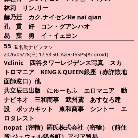
林莉 リン.リー
赫乃迁 カク.ナイセンHe nai qian
孔 貫 好 コン・グアンハオ
易 葉 勇 イ・イェヨン
55
匿名動ナビファン
2026/06/28(日) 17:53:50 IAzeGf5SP5[Android]
Vclinic 四谷タワーレジデンス写真 スカ
トロマニア KING＆QUEEN銀座（赤詐欺地
面師窓口）他
共立辰巳出版 にゅーもふ エロマニア 動
ナビネオ 三和商事 武州鳶 あすなろ建
設 ポッカキット 東和商事 シントー エ
ロタレスト
nopat（密輸）羅氏株式会社（密輸）（前住
所:ジュウェル錦糸町）アジア貿易