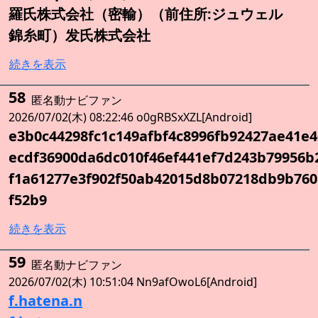
羅氏株式会社（密輸）（前住所:ジュウェル
錦糸町）发氏株式会社
続きを表示
58
匿名動ナビファン
2026/07/02(木) 08:22:46 o0gRBSxXZL[Android]
e3b0c44298fc1c149afbf4c8996fb92427ae41e
ecdf36900da6dc010f46ef441ef7d243b79956b
f1a61277e3f902f50ab42015d8b07218db9b76
f52b9
続きを表示
59
匿名動ナビファン
2026/07/02(木) 10:51:04 Nn9afOwoL6[Android]
f.hatena.n