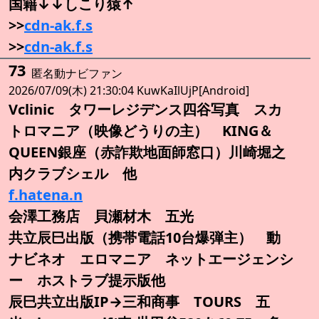
国籍↓↓しこり猿↑
>>
cdn-ak.f.s
>>
cdn-ak.f.s
73
匿名動ナビファン
2026/07/09(木) 21:30:04 KuwKaIlUjP[Android]
Vclinic タワーレジデンス四谷写真 スカ
トロマニア（映像どうりの主） KING＆
QUEEN銀座（赤詐欺地面師窓口）川崎堀之
内クラブシェル 他
f.hatena.n
会澤工務店 貝瀬材木 五光
共立辰巳出版（携帯電話10台爆弾主） 動
ナビネオ エロマニア ネットエージェンシ
ー ホストラブ提示版他
辰巳共立出版IP→三和商事 TOURS 五