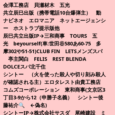
会澤工務店 貝瀬材木 五光
共立辰巳出版（携帯電話10台爆弾主） 動
ナビネオ エロマニア ネットエージェンシ
ー ホストラブ提示版他
辰巳共立出版IP→三和商事 TOURS 五
光 beyourself(車:世田谷580あ60-75 多
摩302や51-51)CLUB FIN LETSメンズスパ
亭主関白 FELIS REST BLENDA
DOLCEスパ北千住
シントー （火を使った殺人や切り刻み殺人
が確認される主）エロタレスト由貴工務店
コムズコーポレーション 東和商事(文京区3
丁目3-9から12（申勝子名義） シントー後
藤祐介🔍️ ←偽名)
シントーIP→株式会社サスダ 尾崎建設 ミ