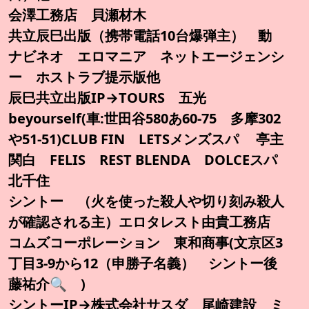
会澤工務店 貝瀬材木
共立辰巳出版（携帯電話10台爆弾主） 動
ナビネオ エロマニア ネットエージェンシ
ー ホストラブ提示版他
辰巳共立出版IP→TOURS 五光
beyourself(車:世田谷580あ60-75 多摩302
や51-51)CLUB FIN LETSメンズスパ 亭主
関白 FELIS REST BLENDA DOLCEスパ
北千住
シントー （火を使った殺人や切り刻み殺人
が確認される主）エロタレスト由貴工務店
コムズコーポレーション 東和商事(文京区3
丁目3-9から12（申勝子名義） シントー後
藤祐介🔍️ )
シントーIP→株式会社サスダ 尾崎建設 ミ