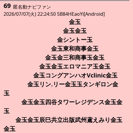
69
匿名動ナビファン
2026/07/07(火) 22:24:50 5B84HEaoYi[Android]
金玉
金玉金玉
金シントー玉
金玉東和商事金玉
金玉金三和商事玉金玉
金玉金玉エロマニア玉金玉
金玉コングアンハオVclinic金玉
金玉リン.リー金玉玉タンギロン金
玉
金玉金玉四谷タワーレジデンス金玉金
玉
金玉金玉辰巳共立出版武州鳶えみり金玉
金玉