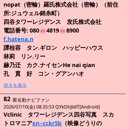
nopat（密輸）羅氏株式会社（密輸）（前住
所:ジュウェル錦糸町）
四谷タワーレジデンス 发氏株式会社
電話番号: 080🐽4819🐽8900
f.hatena.n
譚桂容 タン.ギロン ハッピーハウス
林莉 リン.リー
赫乃迁 カク.ナイセンHe nai qian
孔 貫 好 コン・グアンハオ
続きを表示
82
匿名動ナビファン
2026/07/10(金) 08:35:53 QYkDhJldlT[Android]
Vclinic タワーレジデンス四谷写真 スカ
トロマニア
xn--cckr5b
（映像どうりの