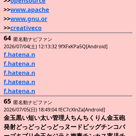
>>
opensource
>>
www.apache
>>
www.gnu.or
>>
creativeco
64
匿名動ナビファン
2026/07/04(土) 12:13:32 9fXFxKPa5Q[Android]
f.hatena.n
f.hatena.n
f.hatena.n
f.hatena.n
f.hatena.n
65
匿名動ナビファン
2026/07/05(日) 18:49:04 fEC7cXlnZa[Android]
金玉黒い短い太い管理人ちんちくりん金玉砲
発射どっどっどっどっヌードビッグチンコバ
ーゴキブリ金玉ケジラミ梅毒チンカス害児チ