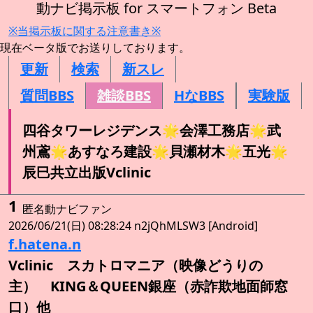
動ナビ掲示板 for スマートフォン Beta
※当掲示板に関する注意書き※
現在ベータ版でお送りしております。
更新
検索
新スレ
質問BBS
雑談BBS
HなBBS
実験版
四谷タワーレジデンス🌟会澤工務店🌟武
州鳶🌟あすなろ建設🌟貝瀬材木🌟五光🌟
辰巳共立出版Vclinic
1
匿名動ナビファン
2026/06/21(日) 08:28:24 n2jQhMLSW3 [Android]
f.hatena.n
Vclinic スカトロマニア（映像どうりの
主） KING＆QUEEN銀座（赤詐欺地面師窓
口）他