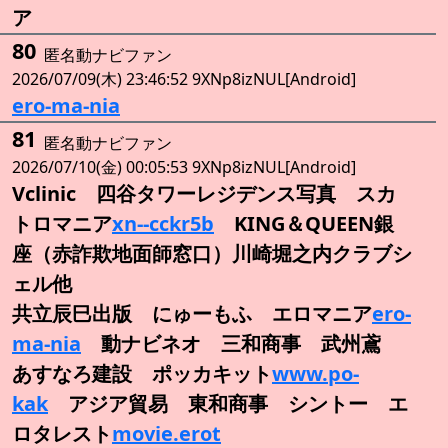
ア
80
匿名動ナビファン
2026/07/09(木) 23:46:52 9XNp8izNUL[Android]
ero-ma-nia
81
匿名動ナビファン
2026/07/10(金) 00:05:53 9XNp8izNUL[Android]
Vclinic 四谷タワーレジデンス写真 スカ
トロマニア
xn--cckr5b
KING＆QUEEN銀
座（赤詐欺地面師窓口）川崎堀之内クラブシ
ェル他
共立辰巳出版 にゅーもふ エロマニア
ero-
ma-nia
動ナビネオ 三和商事 武州鳶
あすなろ建設 ポッカキット
www.po-
kak
アジア貿易 東和商事 シントー エ
ロタレスト
movie.erot