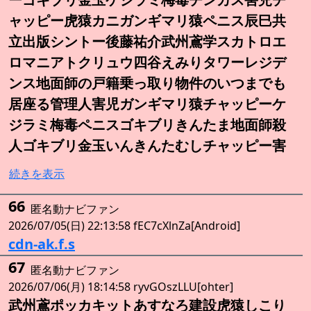
ャッピー虎猿カニガンギマリ猿ペニス辰巳共
立出版シントー後藤祐介武州鳶学スカトロエ
ロマニアトクリュウ四谷えみりタワーレジデ
ンス地面師の戸籍乗っ取り物件のいつまでも
居座る管理人害児ガンギマリ猿チャッピーケ
ジラミ梅毒ペニスゴキブリきんたま地面師殺
人ゴキブリ金玉いんきんたむしチャッピー害
続きを表示
66
匿名動ナビファン
2026/07/05(日) 22:13:58 fEC7cXlnZa[Android]
cdn-ak.f.s
67
匿名動ナビファン
2026/07/06(月) 18:14:58 ryvGOszLLU[ohter]
武州鳶ポッカキットあすなろ建設虎猿しこり