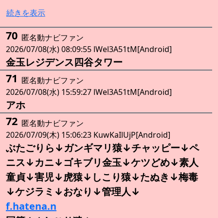
続きを表示
70
匿名動ナビファン
2026/07/08(水) 08:09:55 lWel3A51tM[Android]
金玉レジデンス四谷タワー
71
匿名動ナビファン
2026/07/08(水) 15:59:27 lWel3A51tM[Android]
アホ
72
匿名動ナビファン
2026/07/09(木) 15:06:23 KuwKaIlUjP[Android]
ぶたごりら↓ガンギマリ猿↓チャッピー↓ペ
ニス↓カニ↓ゴキブリ金玉↓ケツどめ↓素人
童貞↓害児↓虎猿↓しこり猿↓たぬき↓梅毒
↓ケジラミ↓おなり↓管理人↓
f.hatena.n