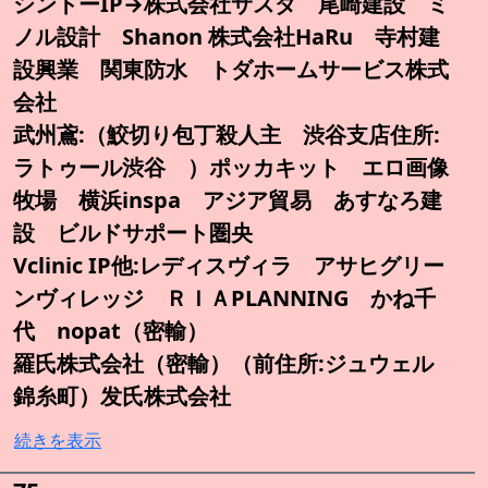
シントーIP→株式会社サスダ 尾崎建設 ミ
ノル設計 Shanon 株式会社HaRu 寺村建
設興業 関東防水 トダホームサービス株式
会社
武州鳶:（鮫切り包丁殺人主 渋谷支店住所:
ラトゥール渋谷 ）ポッカキット エロ画像
牧場 横浜inspa アジア貿易 あすなろ建
設 ビルドサポート圏央
Vclinic IP他:レディスヴィラ アサヒグリー
ンヴィレッジ ＲＩＡPLANNING かね千
代 nopat（密輸）
羅氏株式会社（密輸）（前住所:ジュウェル
錦糸町）发氏株式会社
続きを表示