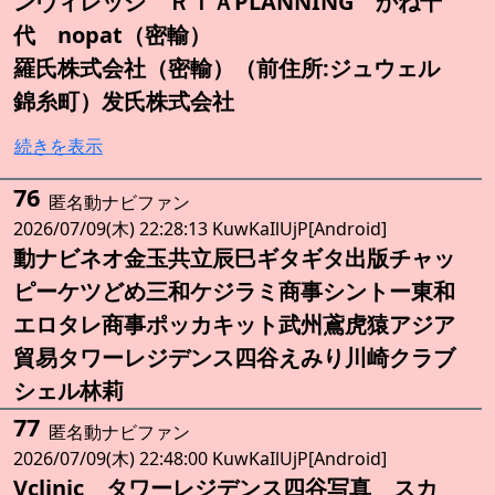
ンヴィレッジ ＲＩＡPLANNING かね千
代 nopat（密輸）
羅氏株式会社（密輸）（前住所:ジュウェル
錦糸町）发氏株式会社
続きを表示
76
匿名動ナビファン
2026/07/09(木) 22:28:13 KuwKaIlUjP[Android]
動ナビネオ金玉共立辰巳ギタギタ出版チャッ
ピーケツどめ三和ケジラミ商事シントー東和
エロタレ商事ポッカキット武州鳶虎猿アジア
貿易タワーレジデンス四谷えみり川崎クラブ
シェル林莉
77
匿名動ナビファン
2026/07/09(木) 22:48:00 KuwKaIlUjP[Android]
Vclinic タワーレジデンス四谷写真 スカ