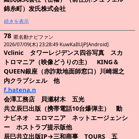
錦糸町）发氏株式会社
続きを表示
78
匿名動ナビファン
2026/07/09(木) 23:28:49 KuwKaIlUjP[Android]
Vclinic タワーレジデンス四谷写真 スカ
トロマニア（映像どうりの主） KING＆
QUEEN銀座（赤詐欺地面師窓口）川崎堀之
内クラブシェル 他
f.hatena.n
会澤工務店 貝瀬材木 五光
共立辰巳出版（携帯電話10台爆弾主） 動
ナビネオ エロマニア ネットエージェンシ
ー ホストラブ提示版他
辰巳共立出版IP→三和商事 TOURS 五