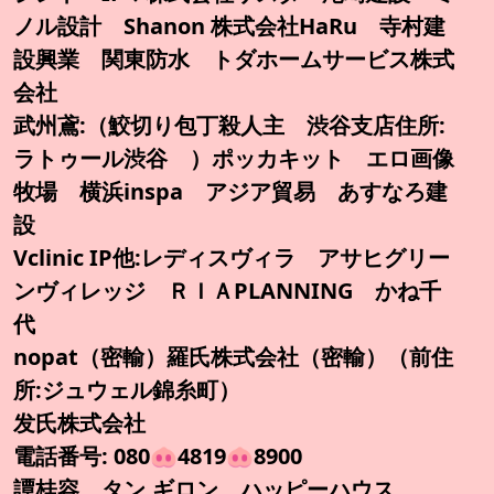
ノル設計 Shanon 株式会社HaRu 寺村建
設興業 関東防水 トダホームサービス株式
会社
武州鳶:（鮫切り包丁殺人主 渋谷支店住所:
ラトゥール渋谷 ）ポッカキット エロ画像
牧場 横浜inspa アジア貿易 あすなろ建
設
Vclinic IP他:レディスヴィラ アサヒグリー
ンヴィレッジ ＲＩＡPLANNING かね千
代
nopat（密輸）羅氏株式会社（密輸）（前住
所:ジュウェル錦糸町）
发氏株式会社
電話番号: 080🐽4819🐽8900
譚桂容 タン.ギロン ハッピーハウス