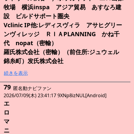
牧場 横浜inspa アジア貿易 あすなろ建
設 ビルドサポート圏央
Vclinic IP他:レディスヴィラ アサヒグリー
ンヴィレッジ ＲＩＡPLANNING かね千
代 nopat（密輸）
羅氏株式会社（密輸）（前住所:ジュウェル
錦糸町）发氏株式会社
続きを表示
79
匿名動ナビファン
2026/07/09(木) 23:41:17 9XNp8izNUL[Android]
エ
ロ
マ
ニ