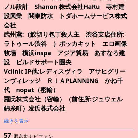
ノル設計 Shanon 株式会社HaRu 寺村建
設興業 関東防水 トダホームサービス株式
会社
武州鳶:（鮫切り包丁殺人主 渋谷支店住所:
ラトゥール渋谷 ）ポッカキット エロ画像
牧場 横浜inspa アジア貿易 あすなろ建
設 ビルドサポート圏央
Vclinic IP他:レディスヴィラ アサヒグリー
ンヴィレッジ ＲＩＡPLANNING かね千
代 nopat（密輸）
羅氏株式会社（密輸）（前住所:ジュウェル
錦糸町）发氏株式会社
続きを表示
57
匿名動ナビファン