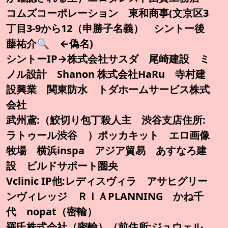
コムズコーポレーション 東和商事(文京区3
丁目3-9から12（申勝子名義） シントー後
藤祐介🔍️ ←偽名)
シントーIP→株式会社サスダ 尾崎建設 ミ
ノル設計 Shanon 株式会社HaRu 寺村建
設興業 関東防水 トダホームサービス株式
会社
武州鳶:（鮫切り包丁殺人主 渋谷支店住所:
ラトゥール渋谷 ）ポッカキット エロ画像
牧場 横浜inspa アジア貿易 あすなろ建
設 ビルドサポート圏央
Vclinic IP他:レディスヴィラ アサヒグリー
ンヴィレッジ ＲＩＡPLANNING かね千
代 nopat（密輸）
羅氏株式会社（密輸）（前住所:ジュウェル