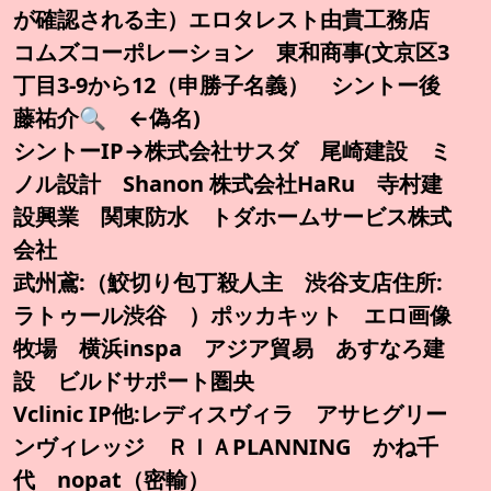
が確認される主）エロタレスト由貴工務店
コムズコーポレーション 東和商事(文京区3
丁目3-9から12（申勝子名義） シントー後
藤祐介🔍️ ←偽名)
シントーIP→株式会社サスダ 尾崎建設 ミ
ノル設計 Shanon 株式会社HaRu 寺村建
設興業 関東防水 トダホームサービス株式
会社
武州鳶:（鮫切り包丁殺人主 渋谷支店住所:
ラトゥール渋谷 ）ポッカキット エロ画像
牧場 横浜inspa アジア貿易 あすなろ建
設 ビルドサポート圏央
Vclinic IP他:レディスヴィラ アサヒグリー
ンヴィレッジ ＲＩＡPLANNING かね千
代 nopat（密輸）