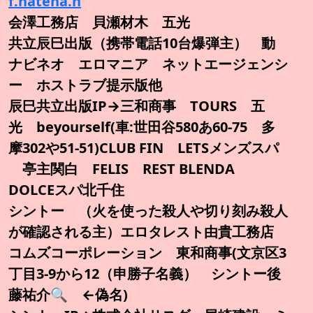
f.hatena.n
会澤工務店 貝瀬材木 五光
共立辰巳出版（携帯電話10台爆弾主） 動
ナビネオ エロマニア ネットエージェンシ
ー ホストラブ提示版他
辰巳共立出版IP→三和商事 TOURS 五
光 beyourself(車:世田谷580あ60-75 多
摩302や51-51)CLUB FIN LETSメンズスパ
亭主関白 FELIS REST BLENDA
DOLCEスパ北千住
シントー （火を使った殺人や切り刻み殺人
が確認される主）エロタレスト由貴工務店
コムズコーポレーション 東和商事(文京区3
丁目3-9から12（申勝子名義） シントー後
藤祐介🔍️ ←偽名)