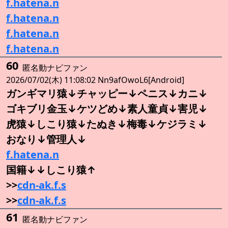
f.hatena.n
f.hatena.n
f.hatena.n
f.hatena.n
60
匿名動ナビファン
2026/07/02(木) 11:08:02 Nn9afOwoL6[Android]
ガンギマリ猿↓チャッピー↓ペニス↓カニ↓
ゴキブリ金玉↓ケツどめ↓素人童貞↓害児↓
虎猿↓しこり猿↓たぬき↓梅毒↓ケジラミ↓
おなり↓管理人↓
f.hatena.n
国籍↓↓しこり猿↑
>>
cdn-ak.f.s
>>
cdn-ak.f.s
61
匿名動ナビファン