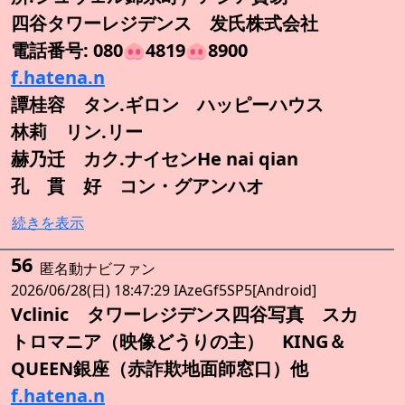
四谷タワーレジデンス 发氏株式会社
電話番号: 080🐽4819🐽8900
f.hatena.n
譚桂容 タン.ギロン ハッピーハウス
林莉 リン.リー
赫乃迁 カク.ナイセンHe nai qian
孔 貫 好 コン・グアンハオ
続きを表示
56
匿名動ナビファン
2026/06/28(日) 18:47:29 IAzeGf5SP5[Android]
Vclinic タワーレジデンス四谷写真 スカ
トロマニア（映像どうりの主） KING＆
QUEEN銀座（赤詐欺地面師窓口）他
f.hatena.n