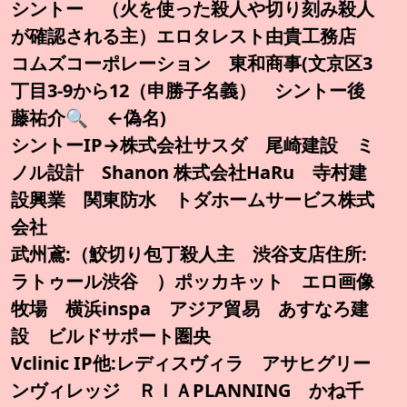
シントー （火を使った殺人や切り刻み殺人
が確認される主）エロタレスト由貴工務店
コムズコーポレーション 東和商事(文京区3
丁目3-9から12（申勝子名義） シントー後
藤祐介🔍️ ←偽名)
シントーIP→株式会社サスダ 尾崎建設 ミ
ノル設計 Shanon 株式会社HaRu 寺村建
設興業 関東防水 トダホームサービス株式
会社
武州鳶:（鮫切り包丁殺人主 渋谷支店住所:
ラトゥール渋谷 ）ポッカキット エロ画像
牧場 横浜inspa アジア貿易 あすなろ建
設 ビルドサポート圏央
Vclinic IP他:レディスヴィラ アサヒグリー
ンヴィレッジ ＲＩＡPLANNING かね千