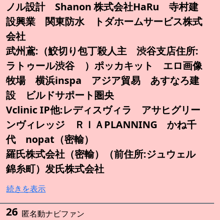
ノル設計 Shanon 株式会社HaRu 寺村建
設興業 関東防水 トダホームサービス株式
会社
武州鳶:（鮫切り包丁殺人主 渋谷支店住所:
ラトゥール渋谷 ）ポッカキット エロ画像
牧場 横浜inspa アジア貿易 あすなろ建
設 ビルドサポート圏央
Vclinic IP他:レディスヴィラ アサヒグリー
ンヴィレッジ ＲＩＡPLANNING かね千
代 nopat（密輸）
羅氏株式会社（密輸）（前住所:ジュウェル
錦糸町）发氏株式会社
続きを表示
26
匿名動ナビファン