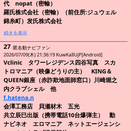
代 nopat（密輸）
羅氏株式会社（密輸）（前住所:ジュウェル
錦糸町）发氏株式会社
続きを表示
27
匿名動ナビファン
2026/07/09(木) 21:36:19 KuwKaIlUjP[Android]
Vclinic タワーレジデンス四谷写真 スカ
トロマニア（映像どうりの主） KING＆
QUEEN銀座（赤詐欺地面師窓口）川崎堀之
内クラブシェル 他
f.hatena.n
会澤工務店 貝瀬材木 五光
共立辰巳出版（携帯電話10台爆弾主） 動
ナビネオ エロマニア ネットエージェンシ