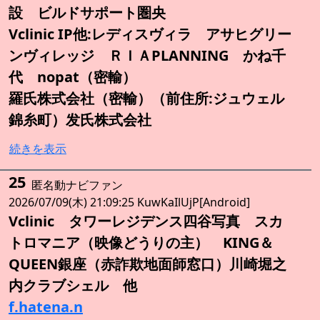
設 ビルドサポート圏央
Vclinic IP他:レディスヴィラ アサヒグリー
ンヴィレッジ ＲＩＡPLANNING かね千
代 nopat（密輸）
羅氏株式会社（密輸）（前住所:ジュウェル
錦糸町）发氏株式会社
続きを表示
25
匿名動ナビファン
2026/07/09(木) 21:09:25 KuwKaIlUjP[Android]
Vclinic タワーレジデンス四谷写真 スカ
トロマニア（映像どうりの主） KING＆
QUEEN銀座（赤詐欺地面師窓口）川崎堀之
内クラブシェル 他
f.hatena.n