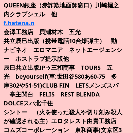
QUEEN銀座（赤詐欺地面師窓口）川崎堀之
内クラブシェル 他
f.hatena.n
会澤工務店 貝瀬材木 五光
共立辰巳出版（携帯電話10台爆弾主） 動
ナビネオ エロマニア ネットエージェンシ
ー ホストラブ提示版他
辰巳共立出版IP→三和商事 TOURS 五
光 beyourself(車:世田谷580あ60-75 多
摩302や51-51)CLUB FIN LETSメンズスパ
亭主関白 FELIS REST BLENDA
DOLCEスパ北千住
シントー （火を使った殺人や切り刻み殺人
が確認される主）エロタレスト由貴工務店
コムズコーポレーション 東和商事(文京区3