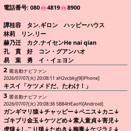
電話番号: 080🐽4819🐽8900
譚桂容 タン.ギロン ハッピーハウス
林莉 リン.リー
赫乃迁 カク.ナイセンHe nai qian
孔 貫 好 コン・グアンハオ
易 葉 勇 イ・イェヨン
2
匿名動ナビファン
2026/07/07(火) 20:08:11 xH2vcbkyj9[iPhone]
キスイ「ケツメドだ、たわけ！」
3
匿名動ナビファン
2026/07/07(火) 20:08:36 5B84HEaoYi[Android]
ガンギマリ猿↓チャッピー↓ペニス↓カニ↓
ゴキブリ金玉↓ケツどめ↓素人童貞↓害児↓
虎猿↓しこり猿↓たぬき↓梅毒↓ケジラミ↓