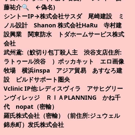
藤祐介🔍️ ←偽名)
シントーIP→株式会社サスダ 尾崎建設 ミ
ノル設計 Shanon 株式会社HaRu 寺村建
設興業 関東防水 トダホームサービス株式
会社
武州鳶:（鮫切り包丁殺人主 渋谷支店住所:
ラトゥール渋谷 ）ポッカキット エロ画像
牧場 横浜inspa アジア貿易 あすなろ建
設 ビルドサポート圏央
Vclinic IP他:レディスヴィラ アサヒグリー
ンヴィレッジ ＲＩＡPLANNING かね千
代 nopat（密輸）
羅氏株式会社（密輸）（前住所:ジュウェル
錦糸町）发氏株式会社