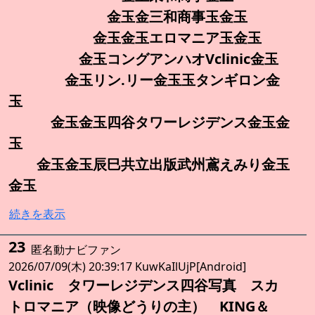
金玉金三和商事玉金玉
金玉金玉エロマニア玉金玉
金玉コングアンハオVclinic金玉
金玉リン.リー金玉玉タンギロン金
玉
金玉金玉四谷タワーレジデンス金玉金
玉
金玉金玉辰巳共立出版武州鳶えみり金玉
金玉
続きを表示
23
匿名動ナビファン
2026/07/09(木) 20:39:17 KuwKaIlUjP[Android]
Vclinic タワーレジデンス四谷写真 スカ
トロマニア（映像どうりの主） KING＆