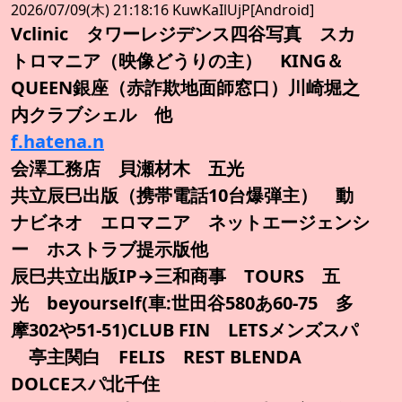
2026/07/09(木) 21:18:16 KuwKaIlUjP[Android]
Vclinic タワーレジデンス四谷写真 スカ
トロマニア（映像どうりの主） KING＆
QUEEN銀座（赤詐欺地面師窓口）川崎堀之
内クラブシェル 他
f.hatena.n
会澤工務店 貝瀬材木 五光
共立辰巳出版（携帯電話10台爆弾主） 動
ナビネオ エロマニア ネットエージェンシ
ー ホストラブ提示版他
辰巳共立出版IP→三和商事 TOURS 五
光 beyourself(車:世田谷580あ60-75 多
摩302や51-51)CLUB FIN LETSメンズスパ
亭主関白 FELIS REST BLENDA
DOLCEスパ北千住