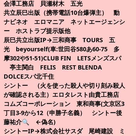
会澤工務店 貝瀬材木 五光
共立辰巳出版（携帯電話10台爆弾主） 動
ナビネオ エロマニア ネットエージェンシ
ー ホストラブ提示版他
辰巳共立出版IP→三和商事 TOURS 五
光 beyourself(車:世田谷580あ60-75 多
摩302や51-51)CLUB FIN LETSメンズスパ
亭主関白 FELIS REST BLENDA
DOLCEスパ北千住
シントー （火を使った殺人や切り刻み殺人
が確認される主）エロタレスト由貴工務店
コムズコーポレーション 東和商事(文京区3
丁目3-9から12（申勝子名義） シントー後
藤祐介🔍️ ←偽名)
シントーIP→株式会社サスダ 尾崎建設 ミ