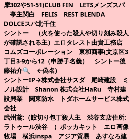
摩302や51-51)CLUB FIN LETSメンズスパ
亭主関白 FELIS REST BLENDA
DOLCEスパ北千住
シントー （火を使った殺人や切り刻み殺人
が確認される主）エロタレスト由貴工務店
コムズコーポレーション 東和商事(文京区3
丁目3-9から12（申勝子名義） シントー後
藤祐介🔍️ ←偽名)
シントーIP→株式会社サスダ 尾崎建設 ミ
ノル設計 Shanon 株式会社HaRu 寺村建
設興業 関東防水 トダホームサービス株式
会社
武州鳶:（鮫切り包丁殺人主 渋谷支店住所:
ラトゥール渋谷 ）ポッカキット エロ画像
牧場 横浜inspa アジア貿易 あすなろ建