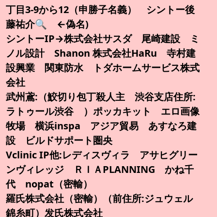
丁目3-9から12（申勝子名義） シントー後
藤祐介🔍️ ←偽名)
シントーIP→株式会社サスダ 尾崎建設 ミ
ノル設計 Shanon 株式会社HaRu 寺村建
設興業 関東防水 トダホームサービス株式
会社
武州鳶:（鮫切り包丁殺人主 渋谷支店住所:
ラトゥール渋谷 ）ポッカキット エロ画像
牧場 横浜inspa アジア貿易 あすなろ建
設 ビルドサポート圏央
Vclinic IP他:レディスヴィラ アサヒグリー
ンヴィレッジ ＲＩＡPLANNING かね千
代 nopat（密輸）
羅氏株式会社（密輸）（前住所:ジュウェル
錦糸町）发氏株式会社