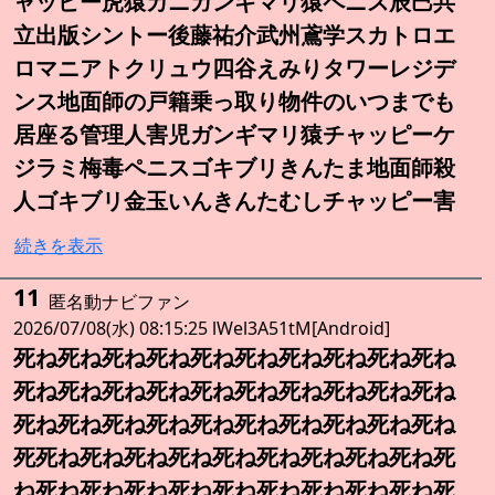
ャッピー虎猿カニガンギマリ猿ペニス辰巳共
立出版シントー後藤祐介武州鳶学スカトロエ
ロマニアトクリュウ四谷えみりタワーレジデ
ンス地面師の戸籍乗っ取り物件のいつまでも
居座る管理人害児ガンギマリ猿チャッピーケ
ジラミ梅毒ペニスゴキブリきんたま地面師殺
人ゴキブリ金玉いんきんたむしチャッピー害
続きを表示
11
匿名動ナビファン
2026/07/08(水) 08:15:25 lWel3A51tM[Android]
死ね死ね死ね死ね死ね死ね死ね死ね死ね死ね
死ね死ね死ね死ね死ね死ね死ね死ね死ね死ね
死ね死ね死ね死ね死ね死ね死ね死ね死ね死ね
死死ね死ね死ね死ね死ね死ね死ね死ね死ね死
ね死ね死ね死ね死ね死ね死ね死ね死ね死ね死