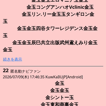
金玉コングアンハオVclinic金玉
金玉リン.リー金玉玉タンギロン金
玉
金玉金玉四谷タワーレジデンス金玉金
玉
金玉金玉辰巳共立出版武州鳶えみり金玉
金玉
続きを表示
22
匿名動ナビファン
2026/07/09(木) 17:46:35 KuwKaIlUjP[Android]
金玉
金玉金玉
金シントー玉
金玉東和商事金玉