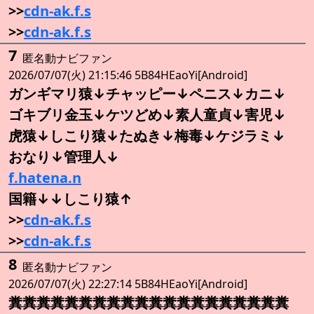
>>
cdn-ak.f.s
>>
cdn-ak.f.s
7
匿名動ナビファン
2026/07/07(火) 21:15:46 5B84HEaoYi[Android]
ガンギマリ猿↓チャッピー↓ペニス↓カニ↓
ゴキブリ金玉↓ケツどめ↓素人童貞↓害児↓
虎猿↓しこり猿↓たぬき↓梅毒↓ケジラミ↓
おなり↓管理人↓
f.hatena.n
国籍↓↓しこり猿↑
>>
cdn-ak.f.s
>>
cdn-ak.f.s
8
匿名動ナビファン
2026/07/07(火) 22:27:14 5B84HEaoYi[Android]
糞糞糞糞糞糞糞糞糞糞糞糞糞糞糞糞糞糞糞糞