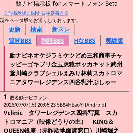
動ナビ掲示板 for スマートフォン Beta
※当掲示板に関する注意書き※
現在ベータ版でお送りしております。
更新
検索
新スレ
質問BBS
雑談BBS
HなBBS
実験版
動ナビネオケジラミケツどめ三和商事チャ
ッピーゴキブリ金玉虎猿ポッカキット武州
鳶川崎クラブシェルえみり林莉スカトロマ
ニアタワーレジデンス四谷乳汁ぶしゃー
1
匿名動ナビファン
2026/07/07(火) 20:06:23 5B84HEaoYi [Android]
Vclinic タワーレジデンス四谷写真 スカ
トロマニア（映像どうりの主） KING＆
QUEEN銀座（赤詐欺地面師窓口）川崎堀之