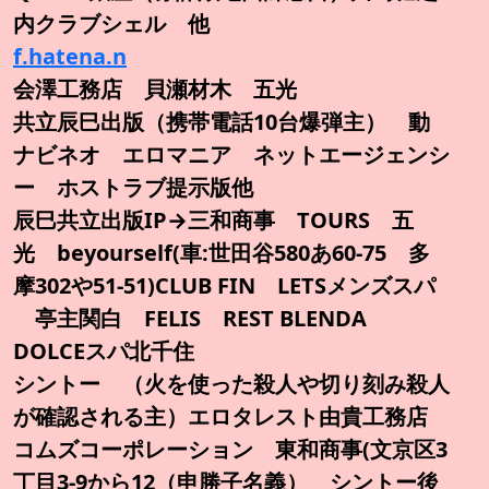
内クラブシェル 他
f.hatena.n
会澤工務店 貝瀬材木 五光
共立辰巳出版（携帯電話10台爆弾主） 動
ナビネオ エロマニア ネットエージェンシ
ー ホストラブ提示版他
辰巳共立出版IP→三和商事 TOURS 五
光 beyourself(車:世田谷580あ60-75 多
摩302や51-51)CLUB FIN LETSメンズスパ
亭主関白 FELIS REST BLENDA
DOLCEスパ北千住
シントー （火を使った殺人や切り刻み殺人
が確認される主）エロタレスト由貴工務店
コムズコーポレーション 東和商事(文京区3
丁目3-9から12（申勝子名義） シントー後