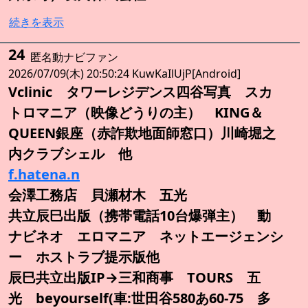
続きを表示
24
匿名動ナビファン
2026/07/09(木) 20:50:24 KuwKaIlUjP[Android]
Vclinic タワーレジデンス四谷写真 スカ
トロマニア（映像どうりの主） KING＆
QUEEN銀座（赤詐欺地面師窓口）川崎堀之
内クラブシェル 他
f.hatena.n
会澤工務店 貝瀬材木 五光
共立辰巳出版（携帯電話10台爆弾主） 動
ナビネオ エロマニア ネットエージェンシ
ー ホストラブ提示版他
辰巳共立出版IP→三和商事 TOURS 五
光 beyourself(車:世田谷580あ60-75 多