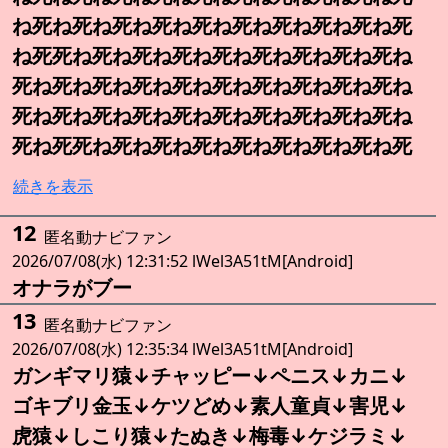
ね死ね死ね死ね死ね死ね死ね死ね死ね死ね死
ね死死ね死ね死ね死ね死ね死ね死ね死ね死ね
死ね死ね死ね死ね死ね死ね死ね死ね死ね死ね
死ね死ね死ね死ね死ね死ね死ね死ね死ね死ね
死ね死死ね死ね死ね死ね死ね死ね死ね死ね死
続きを表示
12
匿名動ナビファン
2026/07/08(水) 12:31:52 lWel3A51tM[Android]
オナラがブー
13
匿名動ナビファン
2026/07/08(水) 12:35:34 lWel3A51tM[Android]
ガンギマリ猿↓チャッピー↓ペニス↓カニ↓
ゴキブリ金玉↓ケツどめ↓素人童貞↓害児↓
虎猿↓しこり猿↓たぬき↓梅毒↓ケジラミ↓