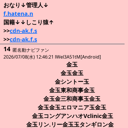
おなり↓管理人↓
f.hatena.n
国籍↓↓しこり猿↑
>>
cdn-ak.f.s
>>
cdn-ak.f.s
14
匿名動ナビファン
2026/07/08(水) 12:46:21 lWel3A51tM[Android]
金玉
金玉金玉
金シントー玉
金玉東和商事金玉
金玉金三和商事玉金玉
金玉金玉エロマニア玉金玉
金玉コングアンハオVclinic金玉
金玉リン.リー金玉玉タンギロン金