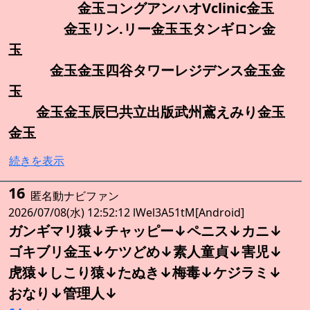
金玉コングアンハオVclinic金玉
金玉リン.リー金玉玉タンギロン金
玉
金玉金玉四谷タワーレジデンス金玉金
玉
金玉金玉辰巳共立出版武州鳶えみり金玉
金玉
続きを表示
16
匿名動ナビファン
2026/07/08(水) 12:52:12 lWel3A51tM[Android]
ガンギマリ猿↓チャッピー↓ペニス↓カニ↓
ゴキブリ金玉↓ケツどめ↓素人童貞↓害児↓
虎猿↓しこり猿↓たぬき↓梅毒↓ケジラミ↓
おなり↓管理人↓