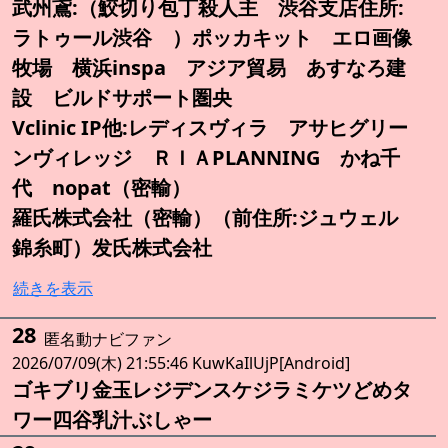
武州鳶:（鮫切り包丁殺人主 渋谷支店住所:
ラトゥール渋谷 ）ポッカキット エロ画像
牧場 横浜inspa アジア貿易 あすなろ建
設 ビルドサポート圏央
Vclinic IP他:レディスヴィラ アサヒグリー
ンヴィレッジ ＲＩＡPLANNING かね千
代 nopat（密輸）
羅氏株式会社（密輸）（前住所:ジュウェル
錦糸町）发氏株式会社
続きを表示
28
匿名動ナビファン
2026/07/09(木) 21:55:46 KuwKaIlUjP[Android]
ゴキブリ金玉レジデンスケジラミケツどめタ
ワー四谷乳汁ぶしゃー