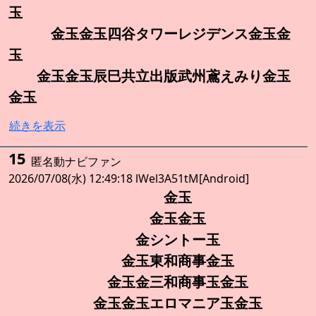
玉
金玉金玉四谷タワーレジデンス金玉金
玉
金玉金玉辰巳共立出版武州鳶えみり金玉
金玉
続きを表示
15
匿名動ナビファン
2026/07/08(水) 12:49:18 lWel3A51tM[Android]
金玉
金玉金玉
金シントー玉
金玉東和商事金玉
金玉金三和商事玉金玉
金玉金玉エロマニア玉金玉