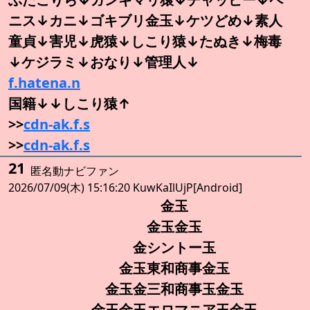
ニス↓カニ↓ゴキブリ金玉↓ケツどめ↓素人
童貞↓害児↓虎猿↓しこり猿↓たぬき↓梅毒
↓ケジラミ↓おなり↓管理人↓
f.hatena.n
国籍↓↓しこり猿↑
>>
cdn-ak.f.s
>>
cdn-ak.f.s
21
匿名動ナビファン
2026/07/09(木) 15:16:20 KuwKaIlUjP[Android]
金玉
金玉金玉
金シントー玉
金玉東和商事金玉
金玉金三和商事玉金玉
金玉金玉エロマニア玉金玉