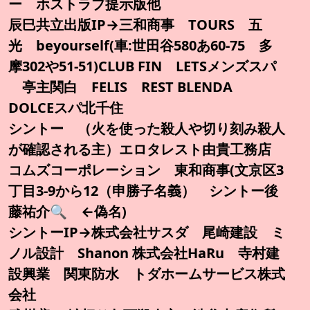
ー ホストラブ提示版他
辰巳共立出版IP→三和商事 TOURS 五
光 beyourself(車:世田谷580あ60-75 多
摩302や51-51)CLUB FIN LETSメンズスパ
亭主関白 FELIS REST BLENDA
DOLCEスパ北千住
シントー （火を使った殺人や切り刻み殺人
が確認される主）エロタレスト由貴工務店
コムズコーポレーション 東和商事(文京区3
丁目3-9から12（申勝子名義） シントー後
藤祐介🔍️ ←偽名)
シントーIP→株式会社サスダ 尾崎建設 ミ
ノル設計 Shanon 株式会社HaRu 寺村建
設興業 関東防水 トダホームサービス株式
会社