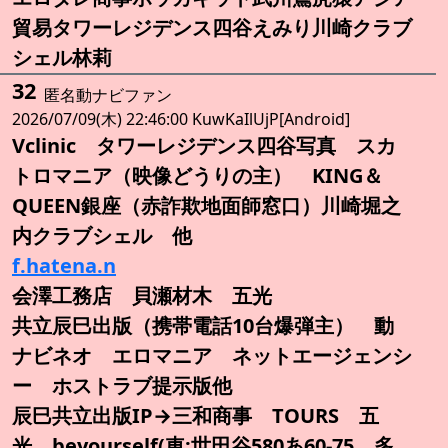
貿易タワーレジデンス四谷えみり川崎クラブ
シェル林莉
32
匿名動ナビファン
2026/07/09(木) 22:46:00 KuwKaIlUjP[Android]
Vclinic タワーレジデンス四谷写真 スカ
トロマニア（映像どうりの主） KING＆
QUEEN銀座（赤詐欺地面師窓口）川崎堀之
内クラブシェル 他
f.hatena.n
会澤工務店 貝瀬材木 五光
共立辰巳出版（携帯電話10台爆弾主） 動
ナビネオ エロマニア ネットエージェンシ
ー ホストラブ提示版他
辰巳共立出版IP→三和商事 TOURS 五
光 beyourself(車:世田谷580あ60-75 多