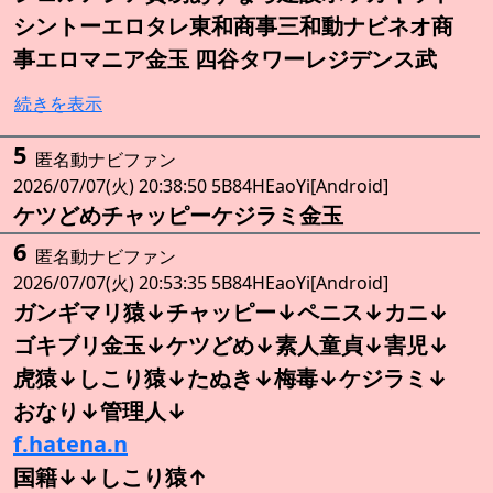
シントーエロタレ東和商事三和動ナビネオ商
事エロマニア金玉 四谷タワーレジデンス武
続きを表示
5
匿名動ナビファン
2026/07/07(火) 20:38:50 5B84HEaoYi[Android]
ケツどめチャッピーケジラミ金玉
6
匿名動ナビファン
2026/07/07(火) 20:53:35 5B84HEaoYi[Android]
ガンギマリ猿↓チャッピー↓ペニス↓カニ↓
ゴキブリ金玉↓ケツどめ↓素人童貞↓害児↓
虎猿↓しこり猿↓たぬき↓梅毒↓ケジラミ↓
おなり↓管理人↓
f.hatena.n
国籍↓↓しこり猿↑