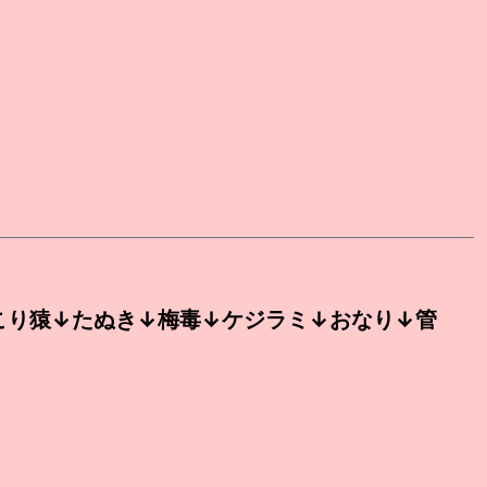
こり猿↓たぬき↓梅毒↓ケジラミ↓おなり↓管