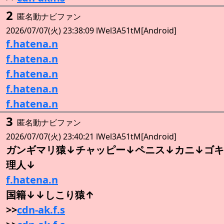
2
匿名動ナビファン
2026/07/07(火) 23:38:09 lWel3A51tM[Android]
f.hatena.n
f.hatena.n
f.hatena.n
f.hatena.n
f.hatena.n
3
匿名動ナビファン
2026/07/07(火) 23:40:21 lWel3A51tM[Android]
ガンギマリ猿↓チャッピー↓ペニス↓カニ↓ゴキ
理人↓
f.hatena.n
国籍↓↓しこり猿↑
>>
cdn-ak.f.s