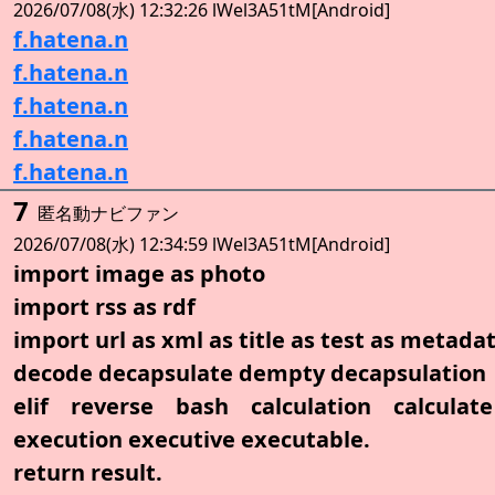
2026/07/08(水) 12:32:26 lWel3A51tM[Android]
f.hatena.n
f.hatena.n
f.hatena.n
f.hatena.n
f.hatena.n
7
匿名動ナビファン
2026/07/08(水) 12:34:59 lWel3A51tM[Android]
import image as photo
import rss as rdf
import url as xml as title as test as metada
decode decapsulate dempty decapsulation
elif reverse bash calculation calculate
execution executive executable.
return result.