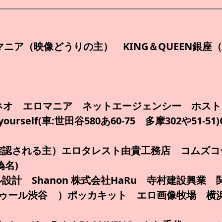
ロマニア（映像どうりの主） KING＆QUEEN
ネオ エロマニア ネットエージェンシー ホス
self(車:世田谷580あ60-75 多摩302や51-
認される主）エロタレスト由貴工務店 コムズコーポ
偽名)
設計 Shanon 株式会社HaRu 寺村建設興業
ゥール渋谷 ）ポッカキット エロ画像牧場 横浜