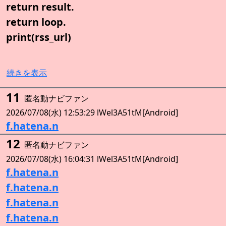
return result.
return loop.
print(rss_url)
続きを表示
11
匿名動ナビファン
2026/07/08(水) 12:53:29 lWel3A51tM[Android]
f.hatena.n
12
匿名動ナビファン
2026/07/08(水) 16:04:31 lWel3A51tM[Android]
f.hatena.n
f.hatena.n
f.hatena.n
f.hatena.n