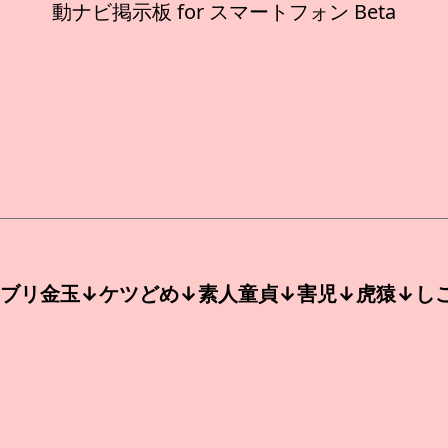
動ナビ掲示板 for スマートフォン Beta
ブリ金玉↓ケツどめ↓素人童貞↓害児↓虎猿↓し