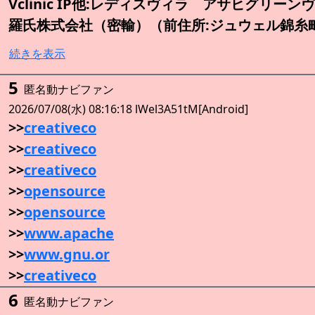
Vclinic IP他:レディスヴィラ アサヒグリー
羅氏株式会社（密輸）（前住所:ジュウェル錦糸
続きを表示
5
匿名動ナビファン
2026/07/08(水) 08:16:18 lWel3A51tM[Android]
>>
creativeco
>>
creativeco
>>
creativeco
>>
opensource
>>
opensource
>>
www.apache
>>
www.gnu.or
>>
creativeco
6
匿名動ナビファン