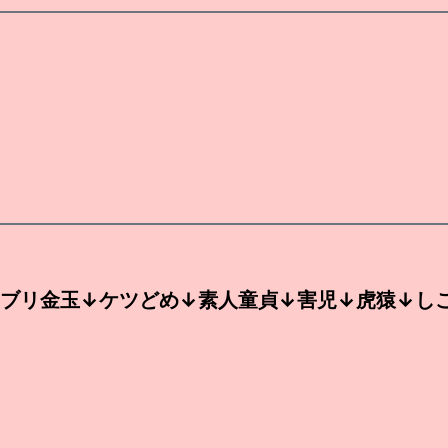
ブリ金玉↓ケツどめ↓素人童貞↓害児↓虎猿↓し