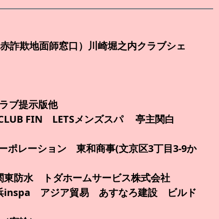
銀座（赤詐欺地面師窓口）川崎堀之内クラブシェ
トラブ提示版他
51)CLUB FIN LETSメンズスパ 亭主関白
レーション 東和商事(文京区3丁目3-9か
 関東防水 トダホームサービス株式会社
inspa アジア貿易 あすなろ建設 ビルド