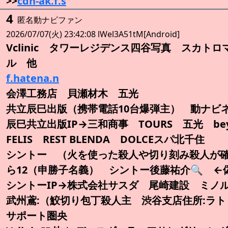
>>
cdn-ak.f.s
4
匿名動ナビファン
2026/07/07(火) 23:42:08 lWel3A51tM[Android]
Vclinic タワーレジデンス四谷写真 スカト
ル 他
f.hatena.n
会澤工務店 貝瀬材木 五光
共立辰巳出版（携帯電話10台爆弾主） 動ナビ
辰巳共立出版IP→三和商事 TOURS 五光 beyour
FELIS REST BLENDA DOLCEスパ北千住
シントー （火を使った殺人や切り刻み殺人が確
ら12（申勝子名義） シントー後藤祐介🔍️ ←
シントーIP→株式会社サスダ 尾崎建設 ミノル
武州鳶:（鮫切り包丁殺人主 渋谷支店住所:ラト
サポート圏央