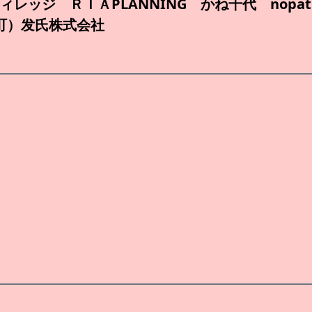
ンヴィレッジ ＲＩＡPLANNING かね千代 nopa
町）发氏株式会社