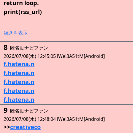
return loop.
print(rss_url)
続きを表示
8
匿名動ナビファン
2026/07/08(水) 12:45:05 lWel3A51tM[Android]
f.hatena.n
f.hatena.n
f.hatena.n
f.hatena.n
f.hatena.n
9
匿名動ナビファン
2026/07/08(水) 12:48:04 lWel3A51tM[Android]
>>
creativeco