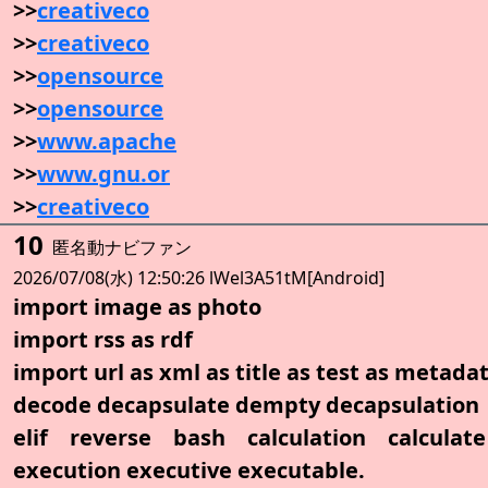
>>
creativeco
>>
creativeco
>>
opensource
>>
opensource
>>
www.apache
>>
www.gnu.or
>>
creativeco
10
匿名動ナビファン
2026/07/08(水) 12:50:26 lWel3A51tM[Android]
import image as photo
import rss as rdf
import url as xml as title as test as metada
decode decapsulate dempty decapsulation
elif reverse bash calculation calculate
execution executive executable.