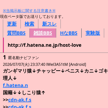
※当掲示板に関する注意書き※
現在ベータ版でお送りしております。
更新
検索
新スレ
質問BBS
雑談BBS
HなBBS
実験版
http://f.hatena.ne.jp/host-love
1
匿名動ナビファン
2026/07/07(火) 23:37:40 lWel3A51tM [Android]
ガンギマリ猿↓チャッピー↓ペニス↓カニ↓ゴキ
理人↓
f.hatena.n
国籍↓↓しこり猿↑
>>
cdn-ak.f.s
>>
cdn-ak.f.s