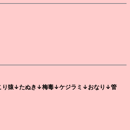
こり猿↓たぬき↓梅毒↓ケジラミ↓おなり↓管