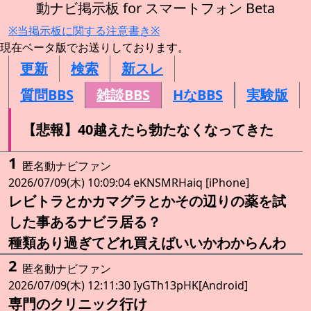
動ナビ掲示板 for スマートフォン Beta
※当掲示板に関する注意書き※
現在ベータ版でお送りしております。
更新
検索
新スレ
質問BBS
雑談BBS
HなBBS
実験版
【悲報】40越えたら勃たなくなってきた
1
匿名動ナビファン
2026/07/09(木) 10:09:04 eKNSMRHaiq [iPhone]
レビトラとかカマグラとかその辺りの薬を試
した事あるナビラ居る？
種類あり過ぎてどれ買えばいいかわからんわ
2
匿名動ナビファン
2026/07/09(木) 12:11:30 IyGTh13pHK[Android]
専門のクリニック行け