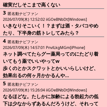
確実だしそこまで高くない
3
匿名動ナビファン
2026/07/09(木) 12:52:02 iiGOeBNbDt[Windows]
いきなりそこいく！？まずは酒・タバコやめ
たり、下半身の筋トレしてみたら？
4
匿名動ナビファン
2026/07/09(木) 14:57:01 PnvlLkgMGm[iPhone]
ネット調べてたらグー薬局ってのにたどり着
いてもう薬でいいやってw
歩くのとかスクワットとかいいらしいけど、
効果出るの何ヶ月かかるんや…
5
匿名動ナビファン
2026/07/09(木) 15:26:04 iiGOeBNbDt[Windows]
なるほどな。たしかに加齢による勃起力の低
下は少なからずあるんだろうけど、それって