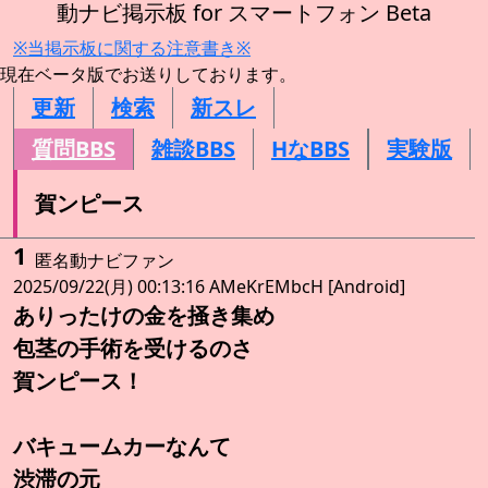
動ナビ掲示板 for スマートフォン Beta
※当掲示板に関する注意書き※
現在ベータ版でお送りしております。
更新
検索
新スレ
質問BBS
雑談BBS
HなBBS
実験版
賀ンピース
1
匿名動ナビファン
2025/09/22(月) 00:13:16 AMeKrEMbcH [Android]
ありったけの金を掻き集め
包茎の手術を受けるのさ
賀ンピース！
バキュームカーなんて
渋滞の元