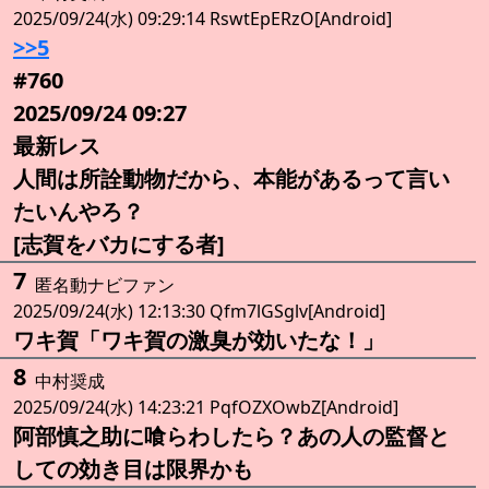
2025/09/24(水) 09:29:14 RswtEpERzO[Android]
>>5
#760
2025/09/24 09:27
最新レス
人間は所詮動物だから、本能があるって言い
たいんやろ？
[志賀をバカにする者]
7
匿名動ナビファン
2025/09/24(水) 12:13:30 Qfm7lGSglv[Android]
ワキ賀「ワキ賀の激臭が効いたな！」
8
中村奨成
2025/09/24(水) 14:23:21 PqfOZXOwbZ[Android]
阿部慎之助に喰らわしたら？あの人の監督と
しての効き目は限界かも