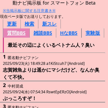
動ナビ掲示板 for スマートフォン Beta
※当掲示板に関する注意書き※
現在ベータ版でお送りしております。
更新
検索
新スレ
質問BBS
雑談BBS
HなBBS
実験版
最近その辺によくいるベトナム人？臭い
1
匿名動ナビファン
2025/09/23(火) 18:49:28 a1KiStcuh7 [Android]
志賀雑魚よりは遥かにマシだけど、なんか臭
くて不快。
2
中村奨成
2025/09/24(水) 07:54:34 RswtEpERzO[Android]
ぶっころすぞ！
3
匿名動ナビファン