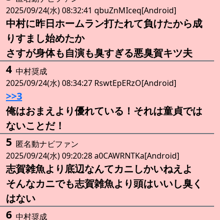
2025/09/24(水) 08:32:41 qbuZnMIceq[Android]
中村に昨日ホームラン打たれて負けたから成
りすまし始めたか
さすが身体も自演も臭すぎる悪臭賀キツ夫
4
中村奨成
2025/09/24(水) 08:34:27 RswtEpERzO[Android]
>>3
俺はおまえより優れている！それは童貞では
ないことだ！
5
匿名動ナビファン
2025/09/24(水) 09:20:28 a0CAWRNTKa[Android]
志賀雑魚より底辺なんてカニしかいねえよ
そんなカニでも志賀雑魚より頭はいいし臭く
はない
6
中村奨成