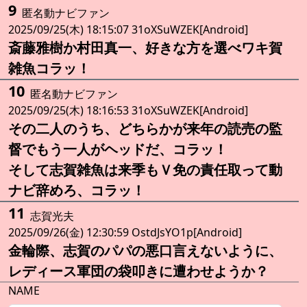
9
匿名動ナビファン
2025/09/25(木) 18:15:07 31oXSuWZEK[Android]
斎藤雅樹か村田真一、好きな方を選べワキ賀
雑魚コラッ！
10
匿名動ナビファン
2025/09/25(木) 18:16:53 31oXSuWZEK[Android]
その二人のうち、どちらかが来年の読売の監
督でもう一人がヘッドだ、コラッ！
そして志賀雑魚は来季もＶ免の責任取って動
ナビ辞めろ、コラッ！
11
志賀光夫
2025/09/26(金) 12:30:59 OstdJsYO1p[Android]
金輪際、志賀のパパの悪口言えないように、
レディース軍団の袋叩きに遭わせようか？
NAME