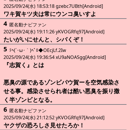
2025/09/24(水) 18:53:18 gzebc7UBth[Android]
ワキ賀キツ夫は常にウンコ臭いすよ
4
匿名動ナビファン
2025/09/24(水) 19:11:26 yKVOGRfq97[Android]
たいがいにせんと、シバくぞ！
5
ﾃﾍ(´･ω･｀)ﾍﾟﾛ◆OEcjLf.2Iw
2025/09/24(水) 19:36:54 xU9aNOASgg[Android]
『志賀く』とは
悪臭の源であるゾンビパウ賀ーを空気感染さ
せる事。感染させられ者は酷い悪臭を振り撒
く半ゾンビとなる。
6
匿名動ナビファン
2025/09/24(水) 21:12:52 yKVOGRfq97[Android]
ヤクザの恐ろしさ見せたろか！