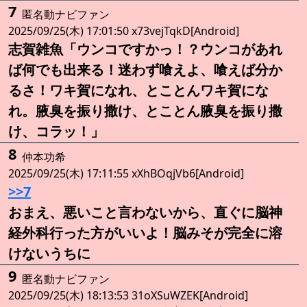
7
匿名動ナビファン
2025/09/25(木) 17:01:50 x73vejTqkD[Android]
志賀雑魚「ウンコですかっ！？ウンコがあれ
ば何でも出来る！迷わず喰えよ、喰えば分か
るさ！ワキ賀になれ、とことんワキ賀にな
れ。腋臭を振り撒け、とことん腋臭を振り撒
け、コラッ！」
8
仲本功希
2025/09/25(木) 17:11:55 xXhBOqjVb6[Android]
>>7
おまえ、悪いこと言わないから、直ぐに脳神
経外科行った方がいいよ！脳みそが完全に溶
けないうちに
9
匿名動ナビファン
2025/09/25(木) 18:13:53 31oXSuWZEK[Android]