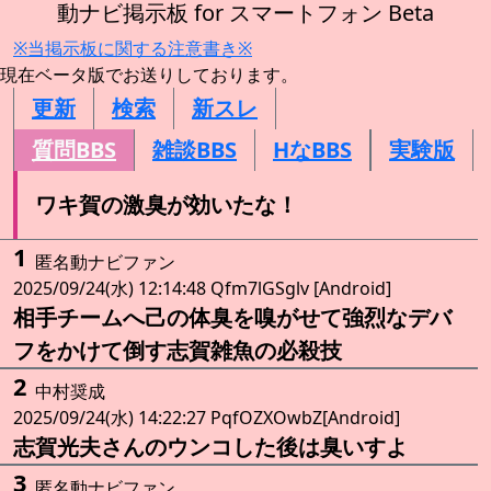
動ナビ掲示板 for スマートフォン Beta
※当掲示板に関する注意書き※
現在ベータ版でお送りしております。
更新
検索
新スレ
質問BBS
雑談BBS
HなBBS
実験版
ワキ賀の激臭が効いたな！
1
匿名動ナビファン
2025/09/24(水) 12:14:48 Qfm7lGSglv [Android]
相手チームへ己の体臭を嗅がせて強烈なデバ
フをかけて倒す志賀雑魚の必殺技
2
中村奨成
2025/09/24(水) 14:22:27 PqfOZXOwbZ[Android]
志賀光夫さんのウンコした後は臭いすよ
3
匿名動ナビファン