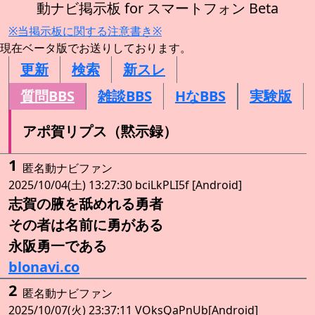
動ナビ掲示板 for スマートフォン Beta
※当掲示板に関する注意書き※
現在ベータ版でお送りしております。
更新
検索
新スレ
質問BBS
雑談BBS
HなBBS
実験版
アポ賀リプス（黙示録）
1
匿名動ナビファン
2025/10/04(土) 13:27:30 bciLkPLI5f [Android]
志賀の腋を舐めれる勇者
その者は名前に勇がある
永阪勇一である
blonavi.co
2
匿名動ナビファン
2025/10/07(火) 23:37:11 VOksQaPnUb[Android]