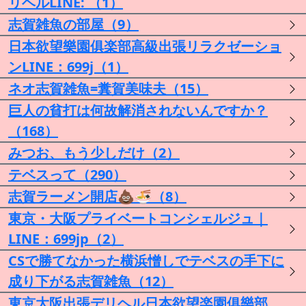
リヘルLINE: （1）
志賀雑魚の部屋（9）
日本欲望樂園俱楽部高級出張リラクゼーショ
ンLINE：699j（1）
ネオ志賀雑魚=糞賀美味夫（15）
巨人の貧打は何故解消されないんですか？
（168）
みつお、もう少しだけ（2）
テベスって（290）
志賀ラーメン開店💩🍜（8）
東京・大阪プライベートコンシェルジュ｜
LINE：699jp（2）
CSで勝てなかった横浜憎しでテベスの手下に
成り下がる志賀雑魚（12）
東京大阪出張デリヘル日本欲望楽園俱樂部