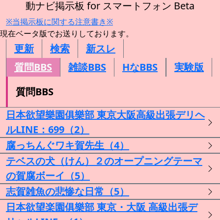
動ナビ掲示板 for スマートフォン Beta
※当掲示板に関する注意書き※
現在ベータ版でお送りしております。
更新
検索
新スレ
質問BBS
雑談BBS
HなBBS
実験版
質問BBS
日本欲望樂園俱樂部 東京大阪高級出張デリヘ
ルLINE：699（2）
腐っちんぐワキ賀先生（4）
テベスの犬（けん）２のオープニングテーマ
の賀腐ボーイ（5）
志賀雑魚の悲惨な日常（5）
日本欲望楽園俱樂部 東京・大阪 高級出張デ