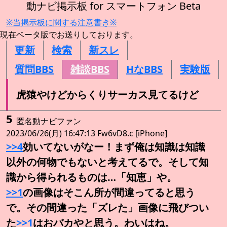
動ナビ掲示板 for スマートフォン Beta
※当掲示板に関する注意書き※
現在ベータ版でお送りしております。
更新
検索
新スレ
質問BBS
雑談BBS
HなBBS
実験版
虎猿やけどからくりサーカス見てるけど
5
匿名動ナビファン
2023/06/26(月) 16:47:13 Fw6vD8.c [iPhone]
>>4
効いてないがなー！まず俺は知識は知識
以外の何物でもないと考えてるで。そして知
識から得られるものは…「知恵」や。
>>1
の画像はそこん所が間違ってると思う
で。その間違った「ズレた」画像に飛びつい
た
>>1
はおバカやと思う。わいはね。