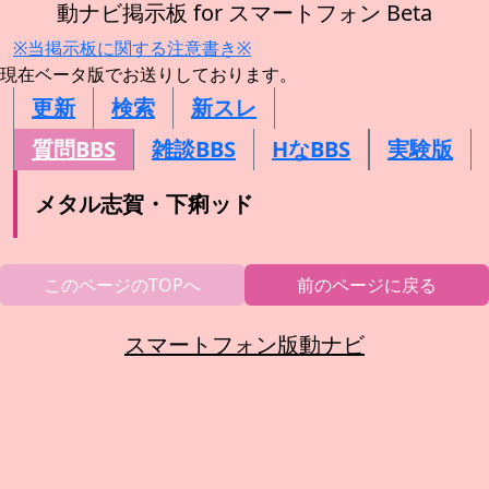
動ナビ掲示板 for スマートフォン Beta
※当掲示板に関する注意書き※
現在ベータ版でお送りしております。
更新
検索
新スレ
質問BBS
雑談BBS
HなBBS
実験版
メタル志賀・下痢ッド
このページのTOPへ
前のページに戻る
スマートフォン版動ナビ