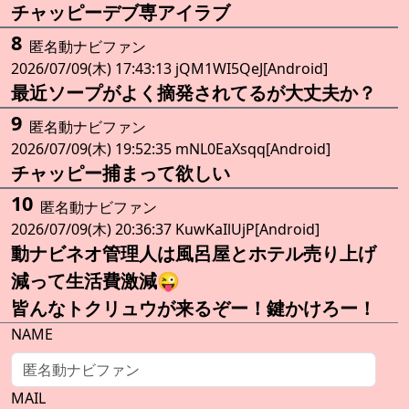
チャッピーデブ専アイラブ
8
匿名動ナビファン
2026/07/09(木) 17:43:13 jQM1WI5QeJ[Android]
最近ソープがよく摘発されてるが大丈夫か？
9
匿名動ナビファン
2026/07/09(木) 19:52:35 mNL0EaXsqq[Android]
チャッピー捕まって欲しい
10
匿名動ナビファン
2026/07/09(木) 20:36:37 KuwKaIlUjP[Android]
動ナビネオ管理人は風呂屋とホテル売り上げ
減って生活費激減😜
皆んなトクリュウが来るぞー！鍵かけろー！
NAME
MAIL