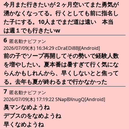
今月また行きたいが２ヶ月空いてまた勇気が
湧かなくなってる。行くとしても前に指名し
た子にする。10人までまだ道は遠い 本当
は週１でも行きたいw
6
匿名動ナビファン
2026/07/09(木) 16:34:29 cDraEDi8BJ[Android]
前の子でソープ再開してその勢いで経験人数
を増やしたい。夏本番は暑すぎて行く気にな
らんかもしれんから、早くしないとと焦って
る。去年も夏が終わるまで行かなかった
7
匿名動ナビファン
2026/07/09(木) 17:19:22 SNapBXnugQ[Android]
臭マンなめようね
デブスのをなめようね
早くなめようね