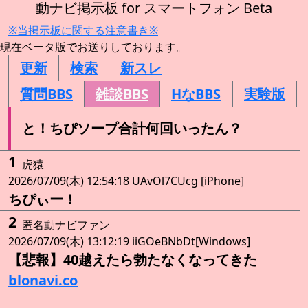
動ナビ掲示板 for スマートフォン Beta
※当掲示板に関する注意書き※
現在ベータ版でお送りしております。
更新
検索
新スレ
質問BBS
雑談BBS
HなBBS
実験版
と！ちぴソープ合計何回いったん？
1
虎猿
2026/07/09(木) 12:54:18 UAvOl7CUcg [iPhone]
ちぴぃー！
2
匿名動ナビファン
2026/07/09(木) 13:12:19 iiGOeBNbDt[Windows]
【悲報】40越えたら勃たなくなってきた
blonavi.co