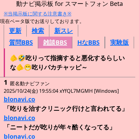
動ナビ掲示板 for スマートフォン Beta
※当掲示板に関する注意書き※
現在ベータ版でお送りしております。
更新
検索
新スレ
質問BBS
雑談BBS
HなBBS
実験版
🫵🤣吃りって指摘すると悪化するらしい
な🫵😁吃りバカチャッピ～
1
匿名動ナビファン
2025/10/24(金) 19:55:04 xYfQL7MGMH [Windows]
blonavi.co
「吃りを治すクリニック行けと言われてる」
blonavi.co
「ニートだが吃りが年々酷くなってる」
blonavi.co