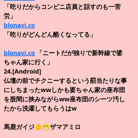
「吃りだからコンビニ店員と話すのも一苦
労」
blonavi.co
「吃りがどんどん酷くなってる」
blonavi.co
「ニートだが独りで新幹線で婆
ちゃん家に行く」
24.[Android]
仏壇の前でチクニーするという罰当たりな事
にしちまったwwしかも婆ちゃん家の座布団
を股間に挟みながらww座布団のシーツ汚し
たから洗濯してもらうはw
馬鹿ガイジ🫵😁ザマアミロ